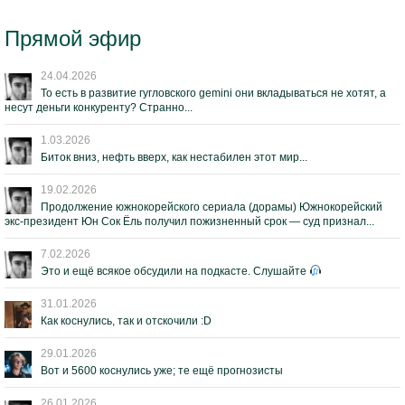
Прямой эфир
24.04.2026
То есть в развитие гугловского gemini они вкладываться не хотят, а
несут деньги конкуренту? Странно...
1.03.2026
Биток вниз, нефть вверх, как нестабилен этот мир...
19.02.2026
Продолжение южнокорейского сериала (дорамы) Южнокорейский
экс-президент Юн Сок Ёль получил пожизненный срок — суд признал...
7.02.2026
Это и ещё всякое обсудили на подкасте. Слушайте
31.01.2026
Как коснулись, так и отскочили :D
29.01.2026
Вот и 5600 коснулись уже; те ещё прогнозисты
26.01.2026