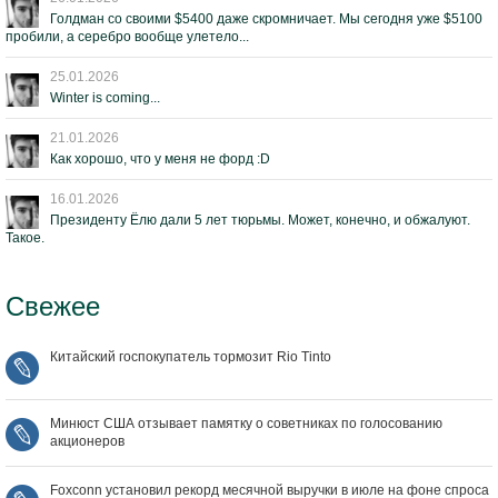
Голдман со своими $5400 даже скромничает. Мы сегодня уже $5100
пробили, а серебро вообще улетело...
25.01.2026
Winter is coming...
21.01.2026
Как хорошо, что у меня не форд :D
16.01.2026
Президенту Ёлю дали 5 лет тюрьмы. Может, конечно, и обжалуют.
Такое.
Свежее
Китайский госпокупатель тормозит Rio Tinto
Минюст США отзывает памятку о советниках по голосованию
акционеров
Foxconn установил рекорд месячной выручки в июле на фоне спроса