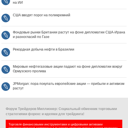
на ИИ
США вводят порог на поликремний
Фондовые рынки Британии растут на фоне дипломатии США‑Ирана
и разногласий по Газе
Рекордная добыча нефти в Бразилии
Мировые нефтегазовые акции падают на фоне дипломатии вокруг
Ормузского пролива
JPMorgan: пора покупать европейские акции — прибыли и активизм
растут
Форум Трейдеров Миллионер: Социальный обменник торговыми
стратегиями форекс и идеями для трейдинга!
Торговля финансовыми инструментами и цифровыми активами
(криптовалютами) сопряжена с высоким уровнем риска и может привести