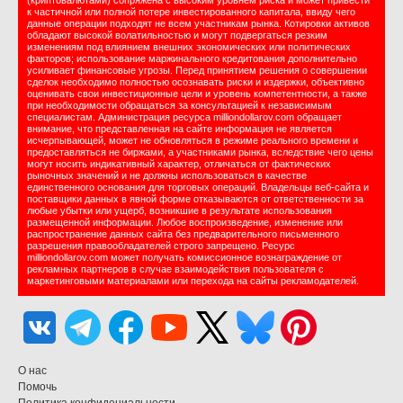
к частичной или полной потере инвестированного капитала, ввиду чего
данные операции подходят не всем участникам рынка. Котировки активов
обладают высокой волатильностью и могут подвергаться резким
изменениям под влиянием внешних экономических или политических
факторов; использование маржинального кредитования дополнительно
усиливает финансовые угрозы. Перед принятием решения о совершении
сделок необходимо полностью осознавать риски и издержки, объективно
оценивать свои инвестиционные цели и уровень компетентности, а также
при необходимости обращаться за консультацией к независимым
специалистам. Администрация ресурса milliondollarov.com обращает
внимание, что представленная на сайте информация не является
исчерпывающей, может не обновляться в режиме реального времени и
предоставляться не биржами, а участниками рынка, вследствие чего цены
могут носить индикативный характер, отличаться от фактических
рыночных значений и не должны использоваться в качестве
единственного основания для торговых операций. Владельцы веб-сайта и
поставщики данных в явной форме отказываются от ответственности за
любые убытки или ущерб, возникшие в результате использования
размещенной информации. Любое воспроизведение, изменение или
распространение данных сайта без предварительного письменного
разрешения правообладателей строго запрещено. Ресурс
milliondollarov.com может получать комиссионное вознаграждение от
рекламных партнеров в случае взаимодействия пользователя с
маркетинговыми материалами или перехода на сайты рекламодателей.
О нас
Помочь
Политика конфидениальности