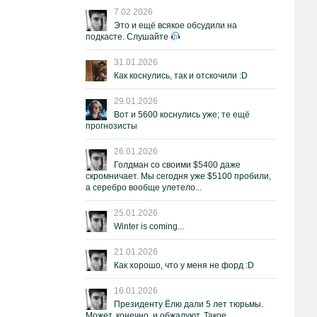
7.02.2026
Это и ещё всякое обсудили на
подкасте. Слушайте
31.01.2026
Как коснулись, так и отскочили :D
29.01.2026
Вот и 5600 коснулись уже; те ещё
прогнозисты
26.01.2026
Голдман со своими $5400 даже
скромничает. Мы сегодня уже $5100 пробили,
а серебро вообще улетело...
25.01.2026
Winter is coming...
21.01.2026
Как хорошо, что у меня не форд :D
16.01.2026
Президенту Ёлю дали 5 лет тюрьмы.
Может, конечно, и обжалуют. Такое.