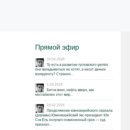
Прямой эфир
24.04.2026
То есть в развитие гугловского gemini
они вкладываться не хотят, а несут деньги
конкуренту? Странно...
1.03.2026
Биток вниз, нефть вверх, как
нестабилен этот мир...
19.02.2026
Продолжение южнокорейского сериала
(дорамы) Южнокорейский экс-президент Юн
Сок Ёль получил пожизненный срок — суд
признал...