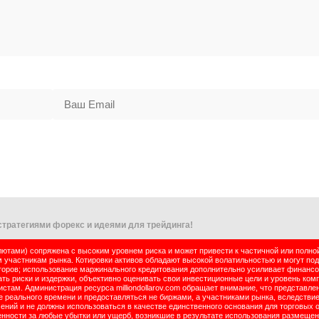
тратегиями форекс и идеями для трейдинга!
тами) сопряжена с высоким уровнем риска и может привести к частичной или полно
м участникам рынка. Котировки активов обладают высокой волатильностью и могут по
оров; использование маржинального кредитования дополнительно усиливает финансо
ь риски и издержки, объективно оценивать свои инвестиционные цели и уровень комп
там. Администрация ресурса milliondollarov.com обращает внимание, что представле
реального времени и предоставляться не биржами, а участниками рынка, вследствие
чений и не должны использоваться в качестве единственного основания для торговых 
енности за любые убытки или ущерб, возникшие в результате использования размеще