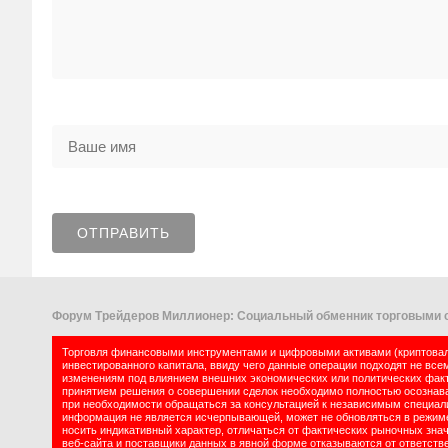
Форум Трейдеров Миллионер: Социальный обменник торговыми с
Торговля финансовыми инструментами и цифровыми активами (криптовалю
инвестированного капитала, ввиду чего данные операции подходят не все
изменениям под влиянием внешних экономических или политических факт
принятием решения о совершении сделок необходимо полностью осознават
при необходимости обращаться за консультацией к независимым специалис
информация не является исчерпывающей, может не обновляться в режиме 
носить индикативный характер, отличаться от фактических рыночных зна
веб-сайта и поставщики данных в явной форме отказываются от ответств