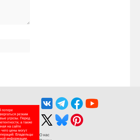
й потере
двергаться резким
вые угрозы. Перед
етентности, а также
нная на сайте
 чего цены могут
операций. Владельцы
О нас
нной информации.