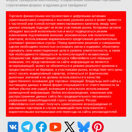
Форум Трейдеров Миллионер: Социальный обменник торговыми
стратегиями форекс и идеями для трейдинга!
Торговля финансовыми инструментами и цифровыми активами
(криптовалютами) сопряжена с высоким уровнем риска и может привести
к частичной или полной потере инвестированного капитала, ввиду чего
данные операции подходят не всем участникам рынка. Котировки активов
обладают высокой волатильностью и могут подвергаться резким
изменениям под влиянием внешних экономических или политических
факторов; использование маржинального кредитования дополнительно
усиливает финансовые угрозы. Перед принятием решения о совершении
сделок необходимо полностью осознавать риски и издержки, объективно
оценивать свои инвестиционные цели и уровень компетентности, а также
при необходимости обращаться за консультацией к независимым
специалистам. Администрация ресурса milliondollarov.com обращает
внимание, что представленная на сайте информация не является
исчерпывающей, может не обновляться в режиме реального времени и
предоставляться не биржами, а участниками рынка, вследствие чего цены
могут носить индикативный характер, отличаться от фактических
рыночных значений и не должны использоваться в качестве
единственного основания для торговых операций. Владельцы веб-сайта и
поставщики данных в явной форме отказываются от ответственности за
любые убытки или ущерб, возникшие в результате использования
размещенной информации. Любое воспроизведение, изменение или
распространение данных сайта без предварительного письменного
разрешения правообладателей строго запрещено. Ресурс
milliondollarov.com может получать комиссионное вознаграждение от
рекламных партнеров в случае взаимодействия пользователя с
маркетинговыми материалами или перехода на сайты рекламодателей.