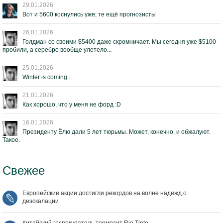
29.01.2026
Вот и 5600 коснулись уже; те ещё прогнозисты
26.01.2026
Голдман со своими $5400 даже скромничает. Мы сегодня уже $5100
пробили, а серебро вообще улетело...
25.01.2026
Winter is coming...
21.01.2026
Как хорошо, что у меня не форд :D
16.01.2026
Президенту Ёлю дали 5 лет тюрьмы. Может, конечно, и обжалуют.
Такое.
Свежее
Европейские акции достигли рекордов на волне надежд о
деэскалации