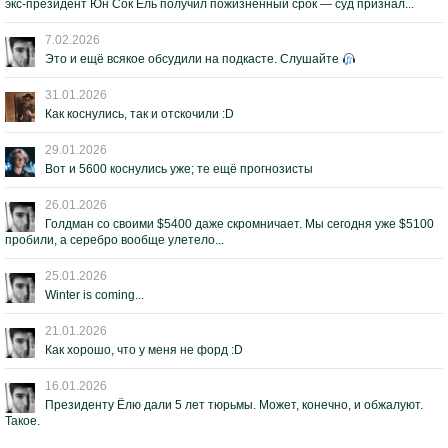
экс-президент Юн Сок Ёль получил пожизненный срок — суд признал...
7.02.2026
Это и ещё всякое обсудили на подкасте. Слушайте
31.01.2026
Как коснулись, так и отскочили :D
29.01.2026
Вот и 5600 коснулись уже; те ещё прогнозисты
26.01.2026
Голдман со своими $5400 даже скромничает. Мы сегодня уже $5100
пробили, а серебро вообще улетело...
25.01.2026
Winter is coming...
21.01.2026
Как хорошо, что у меня не форд :D
16.01.2026
Президенту Ёлю дали 5 лет тюрьмы. Может, конечно, и обжалуют.
Такое.