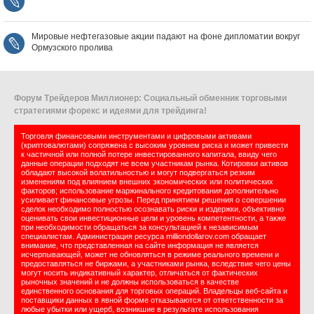
Мировые нефтегазовые акции падают на фоне дипломатии вокруг
Ормузского пролива
Форум Трейдеров Миллионер: Социальный обменник торговыми
стратегиями форекс и идеями для трейдинга!
Торговля финансовыми инструментами и цифровыми активами
(криптовалютами) сопряжена с высоким уровнем риска и может привести
к частичной или полной потере инвестированного капитала, ввиду чего
данные операции подходят не всем участникам рынка. Котировки активов
обладают высокой волатильностью и могут подвергаться резким
изменениям под влиянием внешних экономических или политических
факторов; использование маржинального кредитования дополнительно
усиливает финансовые угрозы. Перед принятием решения о совершении
сделок необходимо полностью осознавать риски и издержки, объективно
оценивать свои инвестиционные цели и уровень компетентности, а также
при необходимости обращаться за консультацией к независимым
специалистам. Администрация ресурса milliondollarov.com обращает
внимание, что представленная на сайте информация не является
исчерпывающей, может не обновляться в режиме реального времени и
предоставляться не биржами, а участниками рынка, вследствие чего цены
могут носить индикативный характер, отличаться от фактических
рыночных значений и не должны использоваться в качестве
единственного основания для торговых операций. Владельцы веб-сайта и
поставщики данных в явной форме отказываются от ответственности за
любые убытки или ущерб, возникшие в результате использования