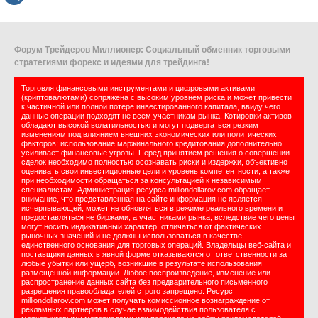
Форум Трейдеров Миллионер: Социальный обменник торговыми
стратегиями форекс и идеями для трейдинга!
Торговля финансовыми инструментами и цифровыми активами
(криптовалютами) сопряжена с высоким уровнем риска и может привести
к частичной или полной потере инвестированного капитала, ввиду чего
данные операции подходят не всем участникам рынка. Котировки активов
обладают высокой волатильностью и могут подвергаться резким
изменениям под влиянием внешних экономических или политических
факторов; использование маржинального кредитования дополнительно
усиливает финансовые угрозы. Перед принятием решения о совершении
сделок необходимо полностью осознавать риски и издержки, объективно
оценивать свои инвестиционные цели и уровень компетентности, а также
при необходимости обращаться за консультацией к независимым
специалистам. Администрация ресурса milliondollarov.com обращает
внимание, что представленная на сайте информация не является
исчерпывающей, может не обновляться в режиме реального времени и
предоставляться не биржами, а участниками рынка, вследствие чего цены
могут носить индикативный характер, отличаться от фактических
рыночных значений и не должны использоваться в качестве
единственного основания для торговых операций. Владельцы веб-сайта и
поставщики данных в явной форме отказываются от ответственности за
любые убытки или ущерб, возникшие в результате использования
размещенной информации. Любое воспроизведение, изменение или
распространение данных сайта без предварительного письменного
разрешения правообладателей строго запрещено. Ресурс
milliondollarov.com может получать комиссионное вознаграждение от
рекламных партнеров в случае взаимодействия пользователя с