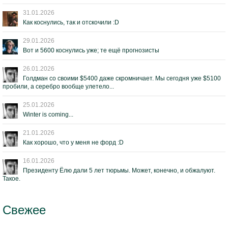
31.01.2026
Как коснулись, так и отскочили :D
29.01.2026
Вот и 5600 коснулись уже; те ещё прогнозисты
26.01.2026
Голдман со своими $5400 даже скромничает. Мы сегодня уже $5100
пробили, а серебро вообще улетело...
25.01.2026
Winter is coming...
21.01.2026
Как хорошо, что у меня не форд :D
16.01.2026
Президенту Ёлю дали 5 лет тюрьмы. Может, конечно, и обжалуют.
Такое.
Свежее