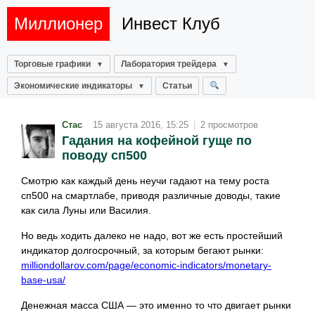
Миллионер
Инвест Клуб
Торговые графики
Лаборатория трейдера
Экономические индикаторы
Статьи
Стас
15 августа 2016, 15:25
|
2 просмотров
Гадания на кофейной гуще по
поводу сп500
Смотрю как каждый день неучи гадают на тему роста
сп500 на смартлабе, приводя различные доводы, такие
как сила Луны или Василия.
Но ведь ходить далеко не надо, вот же есть простейший
индикатор долгосрочный, за которым бегают рынки:
milliondollarov.com/page/economic-indicators/monetary-
base-usa/
Денежная масса США — это именно то что двигает рынки