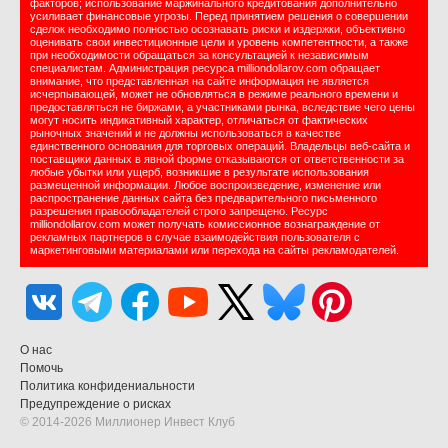
факторов; использование маржинального кредитования дополнительно
усиливает финансовые угрозы. Перед принятием решения о совершении
сделок необходимо полностью осознавать риски и издержки, объективно
оценивать свои инвестиционные цели и уровень компетентности, а также
при необходимости обращаться за консультацией к независимым
специалистам. Администрация ресурса milliondollarov.com обращает
внимание, что представленная на сайте информация не является
исчерпывающей, может не обновляться в режиме реального времени и
предоставляться не биржами, а участниками рынка, вследствие чего цены
могут носить индикативный характер, отличаться от фактических
рыночных значений и не должны использоваться в качестве
единственного основания для торговых операций. Владельцы веб-сайта и
поставщики данных в явной форме отказываются от ответственности за
любые убытки или ущерб, возникшие в результате использования
размещенной информации. Любое воспроизведение, изменение или
распространение данных сайта без предварительного письменного
разрешения правообладателей строго запрещено. Ресурс
milliondollarov.com может получать комиссионное вознаграждение от
рекламных партнеров в случае взаимодействия пользователя с
маркетинговыми материалами или перехода на сайты рекламодателей.
О нас
Помочь
Политика конфидениальности
Предупреждение о рисках
© 2014-2026 Миллионер Инвест Клуб