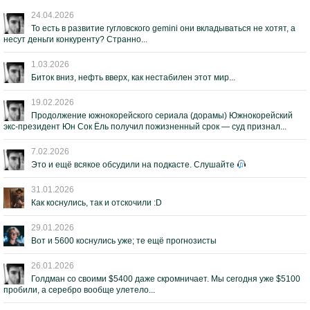
24.04.2026
То есть в развитие гугловского gemini они вкладываться не хотят, а
несут деньги конкуренту? Странно...
1.03.2026
Биток вниз, нефть вверх, как нестабилен этот мир...
19.02.2026
Продолжение южнокорейского сериала (дорамы) Южнокорейский
экс-президент Юн Сок Ёль получил пожизненный срок — суд признал...
7.02.2026
Это и ещё всякое обсудили на подкасте. Слушайте
31.01.2026
Как коснулись, так и отскочили :D
29.01.2026
Вот и 5600 коснулись уже; те ещё прогнозисты
26.01.2026
Голдман со своими $5400 даже скромничает. Мы сегодня уже $5100
пробили, а серебро вообще улетело...