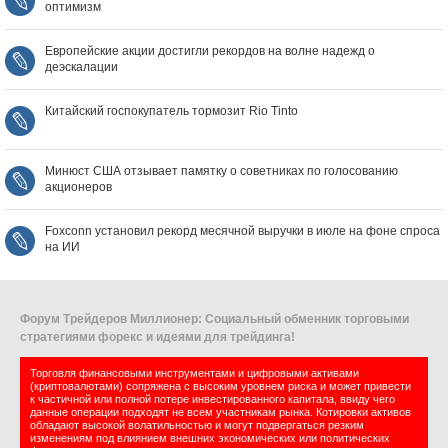
оптимизм
Европейские акции достигли рекордов на волне надежд о
деэскалации
Китайский госпокупатель тормозит Rio Tinto
Минюст США отзывает памятку о советниках по голосованию
акционеров
Foxconn установил рекорд месячной выручки в июле на фоне спроса
на ИИ
Форум Трейдеров Миллионер: Социальный обменник торговыми
стратегиями форекс и идеями для трейдинга!
Торговля финансовыми инструментами и цифровыми активами
(криптовалютами) сопряжена с высоким уровнем риска и может привести
к частичной или полной потере инвестированного капитала, ввиду чего
данные операции подходят не всем участникам рынка. Котировки активов
обладают высокой волатильностью и могут подвергаться резким
изменениям под влиянием внешних экономических или политических