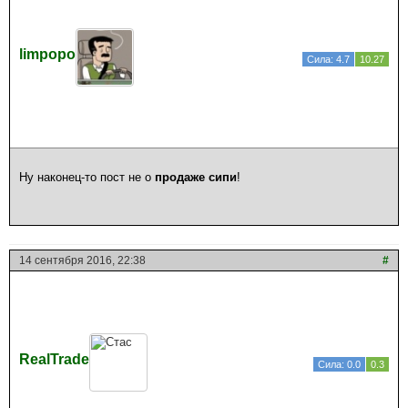
limpopo
Сила: 4.7
10.27
Ну наконец-то пост не о
продаже сипи
!
14 сентября 2016, 22:38
#
RealTrade
Сила: 0.0
0.3