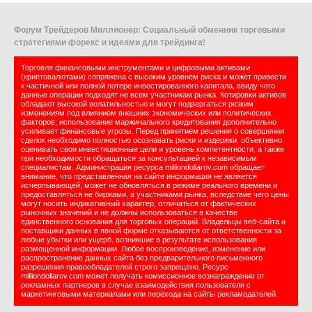
Форум Трейдеров Миллионер: Социальный обменник торговыми
стратегиями форекс и идеями для трейдинга!
Торговля финансовыми инструментами и цифровыми активами
(криптовалютами) сопряжена с высоким уровнем риска и может привести
к частичной или полной потере инвестированного капитала, ввиду чего
данные операции подходят не всем участникам рынка. Котировки активов
обладают высокой волатильностью и могут подвергаться резким
изменениям под влиянием внешних экономических или политических
факторов; использование маржинального кредитования дополнительно
усиливает финансовые угрозы. Перед принятием решения о совершении
сделок необходимо полностью осознавать риски и издержки, объективно
оценивать свои инвестиционные цели и уровень компетентности, а также
при необходимости обращаться за консультацией к независимым
специалистам. Администрация ресурса milliondollarov.com обращает
внимание, что представленная на сайте информация не является
исчерпывающей, может не обновляться в режиме реального времени и
предоставляться не биржами, а участниками рынка, вследствие чего цены
могут носить индикативный характер, отличаться от фактических
рыночных значений и не должны использоваться в качестве
единственного основания для торговых операций. Владельцы веб-сайта и
поставщики данных в явной форме отказываются от ответственности за
любые убытки или ущерб, возникшие в результате использования
размещенной информации. Любое воспроизведение, изменение или
распространение данных сайта без предварительного письменного
разрешения правообладателей строго запрещено. Ресурс
milliondollarov.com может получать комиссионное вознаграждение от
рекламных партнеров в случае взаимодействия пользователя с
маркетинговыми материалами или перехода на сайты рекламодателей.