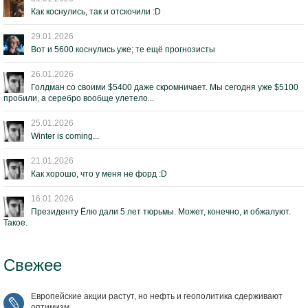
Как коснулись, так и отскочили :D
29.01.2026
Вот и 5600 коснулись уже; те ещё прогнозисты
26.01.2026
Голдман со своими $5400 даже скромничает. Мы сегодня уже $5100
пробили, а серебро вообще улетело...
25.01.2026
Winter is coming...
21.01.2026
Как хорошо, что у меня не форд :D
16.01.2026
Президенту Ёлю дали 5 лет тюрьмы. Может, конечно, и обжалуют.
Такое.
Свежее
Европейские акции растут, но нефть и геополитика сдерживают
оптимизм