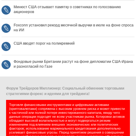
Минюст США отзывает памятку о советниках по голосованию
акционеров
Foxconn установил рекорд месячной выручки в июле на фоне спроса
на ИИ
США вводят порог на поликремний
Фондовые рынки Британии растут на фоне дипломатии США‑Ирана
и разногласий по Газе
Форум Трейдеров Миллионер: Социальный обменник торговыми
стратегиями форекс и идеями для трейдинга!
Торговля финансовыми инструментами и цифровыми активами
(криптовалютами) сопряжена с высоким уровнем риска и может привести
к частичной или полной потере инвестированного капитала, ввиду чего
данные операции подходят не всем участникам рынка. Котировки активов
обладают высокой волатильностью и могут подвергаться резким
изменениям под влиянием внешних экономических или политических
факторов; использование маржинального кредитования дополнительно
усиливает финансовые угрозы. Перед принятием решения о совершении