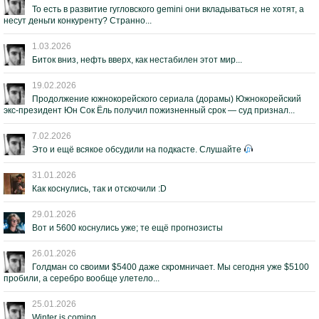
То есть в развитие гугловского gemini они вкладываться не хотят, а
несут деньги конкуренту? Странно...
1.03.2026
Биток вниз, нефть вверх, как нестабилен этот мир...
19.02.2026
Продолжение южнокорейского сериала (дорамы) Южнокорейский
экс-президент Юн Сок Ёль получил пожизненный срок — суд признал...
7.02.2026
Это и ещё всякое обсудили на подкасте. Слушайте
31.01.2026
Как коснулись, так и отскочили :D
29.01.2026
Вот и 5600 коснулись уже; те ещё прогнозисты
26.01.2026
Голдман со своими $5400 даже скромничает. Мы сегодня уже $5100
пробили, а серебро вообще улетело...
25.01.2026
Winter is coming...