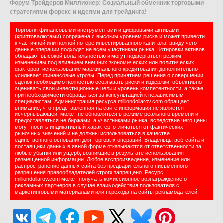
Форум Трейдеров Миллионер: Социальный обменник торговыми
стратегиями форекс и идеями для трейдинга!
Торговля финансовыми инструментами и цифровыми активами
(криптовалютами) сопряжена с высоким уровнем риска и может привести
к частичной или полной потере инвестированного капитала, ввиду чего
данные операции подходят не всем участникам рынка. Котировки активов
обладают высокой волатильностью и могут подвергаться резким
изменениям под влиянием внешних экономических или политических
факторов; использование маржинального кредитования дополнительно
усиливает финансовые угрозы. Перед принятием решения о совершении
сделок необходимо полностью осознавать риски и издержки, объективно
оценивать свои инвестиционные цели и уровень компетентности, а также
при необходимости обращаться за консультацией к независимым
специалистам. Администрация ресурса milliondollarov.com обращает
внимание, что представленная на сайте информация не является
исчерпывающей, может не обновляться в режиме реального времени и
предоставляться не биржами, а участниками рынка, вследствие чего цены
могут носить индикативный характер, отличаться от фактических
рыночных значений и не должны использоваться в качестве
единственного основания для торговых операций. Владельцы веб-сайта и
поставщики данных в явной форме отказываются от ответственности за
любые убытки или ущерб, возникшие в результате использования
размещенной информации. Любое воспроизведение, изменение или
распространение данных сайта без предварительного письменного
разрешения правообладателей строго запрещено. Ресурс
milliondollarov.com может получать комиссионное вознаграждение от
рекламных партнеров в случае взаимодействия пользователя с
маркетинговыми материалами или перехода на сайты рекламодателей.