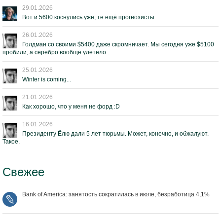
29.01.2026
Вот и 5600 коснулись уже; те ещё прогнозисты
26.01.2026
Голдман со своими $5400 даже скромничает. Мы сегодня уже $5100
пробили, а серебро вообще улетело...
25.01.2026
Winter is coming...
21.01.2026
Как хорошо, что у меня не форд :D
16.01.2026
Президенту Ёлю дали 5 лет тюрьмы. Может, конечно, и обжалуют.
Такое.
Свежее
Bank of America: занятость сократилась в июле, безработица 4,1%