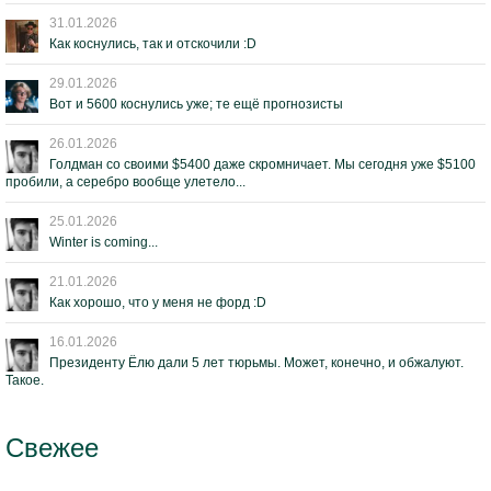
31.01.2026
Как коснулись, так и отскочили :D
29.01.2026
Вот и 5600 коснулись уже; те ещё прогнозисты
26.01.2026
Голдман со своими $5400 даже скромничает. Мы сегодня уже $5100
пробили, а серебро вообще улетело...
25.01.2026
Winter is coming...
21.01.2026
Как хорошо, что у меня не форд :D
16.01.2026
Президенту Ёлю дали 5 лет тюрьмы. Может, конечно, и обжалуют.
Такое.
Свежее