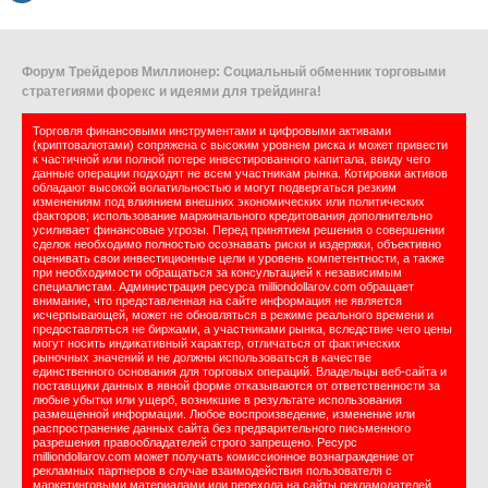
Форум Трейдеров Миллионер: Социальный обменник торговыми
стратегиями форекс и идеями для трейдинга!
Торговля финансовыми инструментами и цифровыми активами
(криптовалютами) сопряжена с высоким уровнем риска и может привести
к частичной или полной потере инвестированного капитала, ввиду чего
данные операции подходят не всем участникам рынка. Котировки активов
обладают высокой волатильностью и могут подвергаться резким
изменениям под влиянием внешних экономических или политических
факторов; использование маржинального кредитования дополнительно
усиливает финансовые угрозы. Перед принятием решения о совершении
сделок необходимо полностью осознавать риски и издержки, объективно
оценивать свои инвестиционные цели и уровень компетентности, а также
при необходимости обращаться за консультацией к независимым
специалистам. Администрация ресурса milliondollarov.com обращает
внимание, что представленная на сайте информация не является
исчерпывающей, может не обновляться в режиме реального времени и
предоставляться не биржами, а участниками рынка, вследствие чего цены
могут носить индикативный характер, отличаться от фактических
рыночных значений и не должны использоваться в качестве
единственного основания для торговых операций. Владельцы веб-сайта и
поставщики данных в явной форме отказываются от ответственности за
любые убытки или ущерб, возникшие в результате использования
размещенной информации. Любое воспроизведение, изменение или
распространение данных сайта без предварительного письменного
разрешения правообладателей строго запрещено. Ресурс
milliondollarov.com может получать комиссионное вознаграждение от
рекламных партнеров в случае взаимодействия пользователя с
маркетинговыми материалами или перехода на сайты рекламодателей.