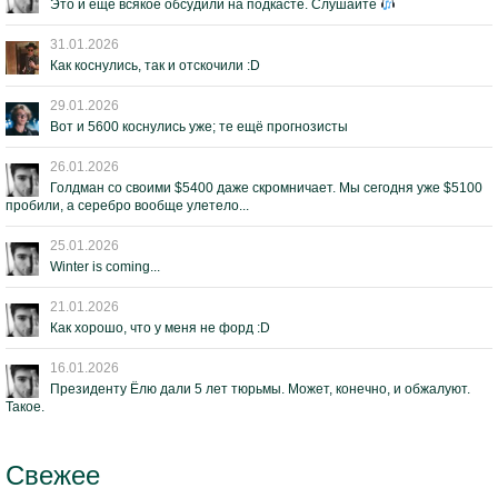
Это и ещё всякое обсудили на подкасте. Слушайте
31.01.2026
Как коснулись, так и отскочили :D
29.01.2026
Вот и 5600 коснулись уже; те ещё прогнозисты
26.01.2026
Голдман со своими $5400 даже скромничает. Мы сегодня уже $5100
пробили, а серебро вообще улетело...
25.01.2026
Winter is coming...
21.01.2026
Как хорошо, что у меня не форд :D
16.01.2026
Президенту Ёлю дали 5 лет тюрьмы. Может, конечно, и обжалуют.
Такое.
Свежее