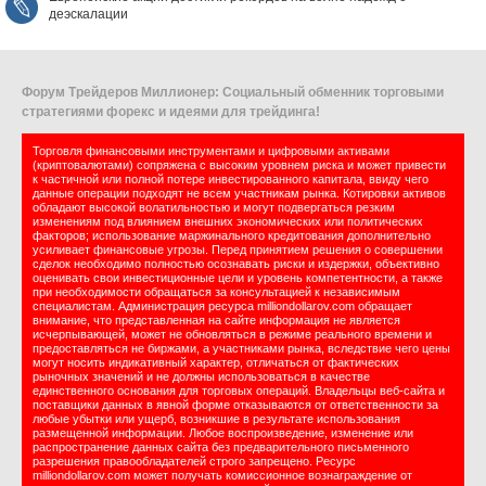
деэскалации
Форум Трейдеров Миллионер: Социальный обменник торговыми
стратегиями форекс и идеями для трейдинга!
Торговля финансовыми инструментами и цифровыми активами
(криптовалютами) сопряжена с высоким уровнем риска и может привести
к частичной или полной потере инвестированного капитала, ввиду чего
данные операции подходят не всем участникам рынка. Котировки активов
обладают высокой волатильностью и могут подвергаться резким
изменениям под влиянием внешних экономических или политических
факторов; использование маржинального кредитования дополнительно
усиливает финансовые угрозы. Перед принятием решения о совершении
сделок необходимо полностью осознавать риски и издержки, объективно
оценивать свои инвестиционные цели и уровень компетентности, а также
при необходимости обращаться за консультацией к независимым
специалистам. Администрация ресурса milliondollarov.com обращает
внимание, что представленная на сайте информация не является
исчерпывающей, может не обновляться в режиме реального времени и
предоставляться не биржами, а участниками рынка, вследствие чего цены
могут носить индикативный характер, отличаться от фактических
рыночных значений и не должны использоваться в качестве
единственного основания для торговых операций. Владельцы веб-сайта и
поставщики данных в явной форме отказываются от ответственности за
любые убытки или ущерб, возникшие в результате использования
размещенной информации. Любое воспроизведение, изменение или
распространение данных сайта без предварительного письменного
разрешения правообладателей строго запрещено. Ресурс
milliondollarov.com может получать комиссионное вознаграждение от