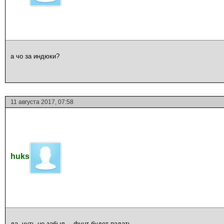
а чо за индюки?
11 августа 2017, 07:58
huks
да. чуть не забыл… фунт будет падать