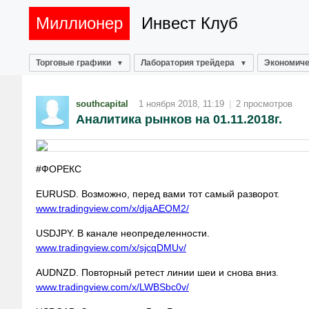
Миллионер
Инвест Клуб
Торговые графики
Лаборатория трейдера
Экономиче
southcapital
1 ноября 2018, 11:19
|
2 просмотров
Аналитика рынков на 01.11.2018г.
#ФОРЕКС
EURUSD. Возможно, перед вами тот самый разворот.
www.tradingview.com/x/djaAEOM2/
USDJPY. В канале неопределенности.
www.tradingview.com/x/sjcqDMUv/
AUDNZD. Повторный ретест линии шеи и снова вниз.
www.tradingview.com/x/LWBSbc0v/