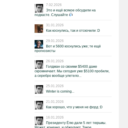
7.02.2026
Это и ещё всякое обсудили на
подкасте. Слушайте
31.01.2026
Как коснулись, так и отскочили :D
29.01.2026
Вот и 5600 коснулись уже; те ещё
прогнозисты
26.01.2026
Голдман со своими $5400 даже
скромничает. Мы сегодня уже $5100 пробили,
а серебро вообще улетело...
25.01.2026
Winter is coming...
21.01.2026
Как хорошо, что у меня не форд :D
16.01.2026
Президенту Ёлю дали 5 лет тюрьмы.
Может, конечно, и обжалуют. Такое.