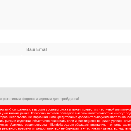
тратегиями форекс и идеями для трейдинга!
тами) сопряжена с высоким уровнем риска и может привести к частичной или полно
м участникам рынка. Котировки активов обладают высокой волатильностью и могут по
оров; использование маржинального кредитования дополнительно усиливает финансо
ь риски и издержки, объективно оценивать свои инвестиционные цели и уровень комп
там. Администрация ресурса milliondollarov.com обращает внимание, что представле
реального времени и предоставляться не биржами, а участниками рынка, вследствие