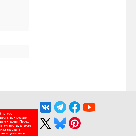
й потере
двергаться резким
вые угрозы. Перед
етентности, а также
нная на сайте
 чего цены могут