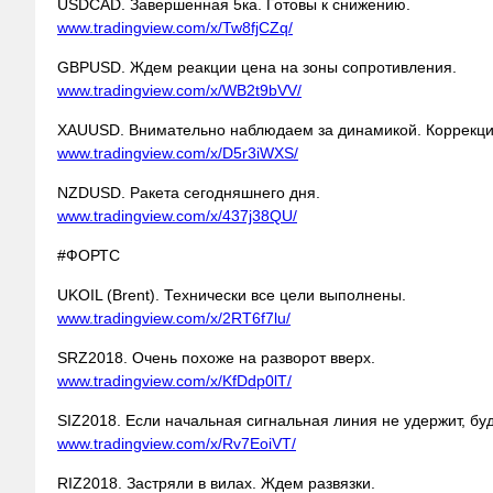
USDCAD. Завершенная 5ка. Готовы к снижению.
www.tradingview.com/x/Tw8fjCZq/
GBPUSD. Ждем реакции цена на зоны сопротивления.
www.tradingview.com/x/WB2t9bVV/
XAUUSD. Внимательно наблюдаем за динамикой. Коррекци
www.tradingview.com/x/D5r3iWXS/
NZDUSD. Ракета сегодняшнего дня.
www.tradingview.com/x/437j38QU/
#ФОРТС
UKOIL (Brent). Технически все цели выполнены.
www.tradingview.com/x/2RT6f7lu/
SRZ2018. Очень похоже на разворот вверх.
www.tradingview.com/x/KfDdp0lT/
SIZ2018. Если начальная сигнальная линия не удержит, бу
www.tradingview.com/x/Rv7EoiVT/
RIZ2018. Застряли в вилах. Ждем развязки.