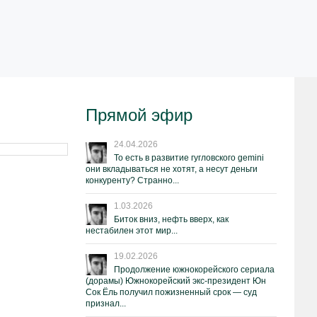
Прямой эфир
24.04.2026
То есть в развитие гугловского gemini
они вкладываться не хотят, а несут деньги
конкуренту? Странно...
1.03.2026
Биток вниз, нефть вверх, как
нестабилен этот мир...
19.02.2026
Продолжение южнокорейского сериала
(дорамы) Южнокорейский экс-президент Юн
Сок Ёль получил пожизненный срок — суд
признал...