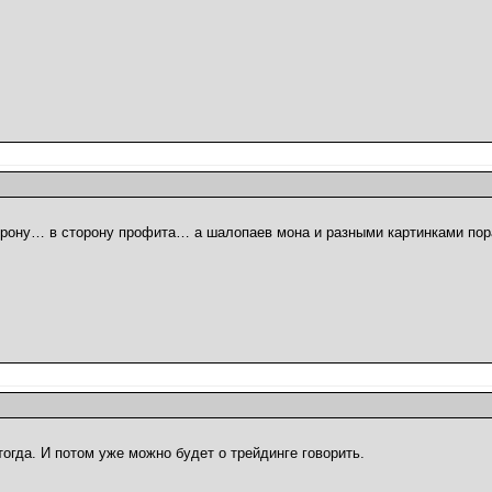
торону… в сторону профита… а шалопаев мона и разными картинками пор
тогда. И потом уже можно будет о трейдинге говорить.