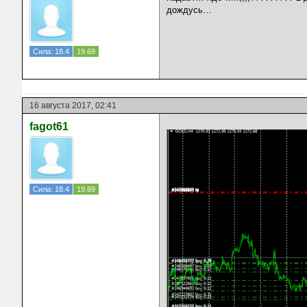
дождусь…
Сила: 18.4
19.69
16 августа 2017, 02:41
fagot61
Сила: 18.4
19.69