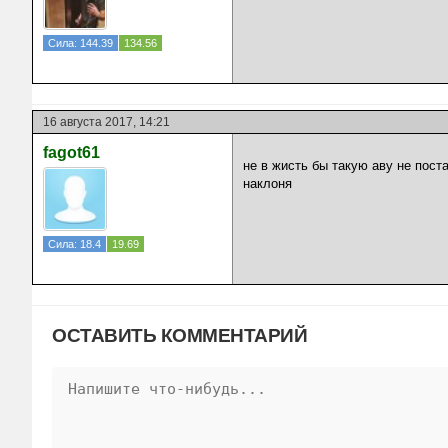
Сила: 144.39
134.56
16 августа 2017, 14:21
fagot61
не в жисть бы такую аву не пост
наклоня
Сила: 18.4
19.69
ОСТАВИТЬ КОММЕНТАРИЙ