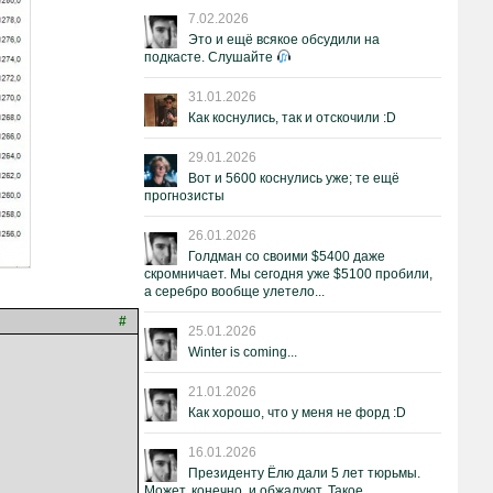
7.02.2026
Это и ещё всякое обсудили на
подкасте. Слушайте
31.01.2026
Как коснулись, так и отскочили :D
29.01.2026
Вот и 5600 коснулись уже; те ещё
прогнозисты
26.01.2026
Голдман со своими $5400 даже
скромничает. Мы сегодня уже $5100 пробили,
а серебро вообще улетело...
#
25.01.2026
Winter is coming...
21.01.2026
Как хорошо, что у меня не форд :D
16.01.2026
Президенту Ёлю дали 5 лет тюрьмы.
Может, конечно, и обжалуют. Такое.