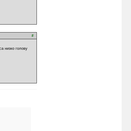
#
са низко голову