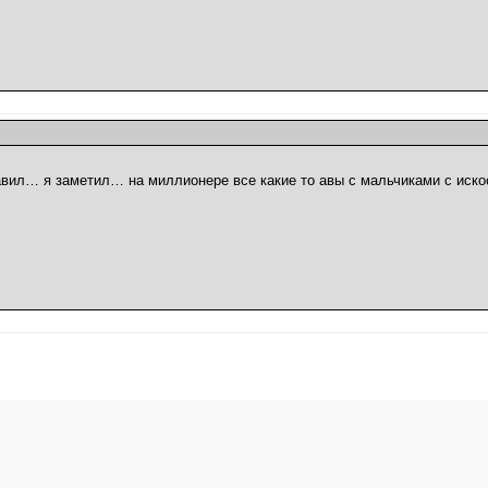
авил… я заметил… на миллионере все какие то авы с мальчиками с иско