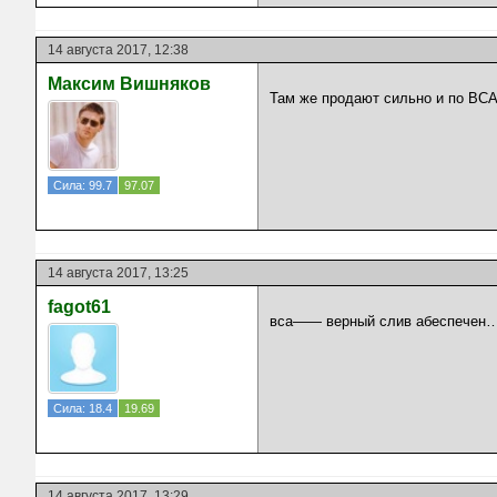
14 августа 2017, 12:38
Максим Вишняков
Там же продают сильно и по ВСА
Сила: 99.7
97.07
14 августа 2017, 13:25
fagot61
вса—— верный слив абеспечен
Сила: 18.4
19.69
14 августа 2017, 13:29