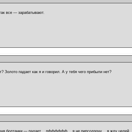
 так все — зарабатывают.
т? Золото падает как я и говорил. А у тебя чего прибыли нет?
2 дня болтанки — падает… пфффффф… я не пипсодрочу… я жду целей…