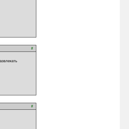
#
азвлекать
#