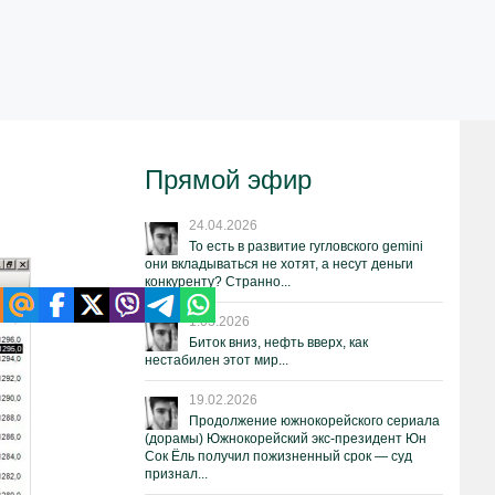
Прямой эфир
24.04.2026
То есть в развитие гугловского gemini
они вкладываться не хотят, а несут деньги
конкуренту? Странно...
1.03.2026
Биток вниз, нефть вверх, как
нестабилен этот мир...
19.02.2026
Продолжение южнокорейского сериала
(дорамы) Южнокорейский экс-президент Юн
Сок Ёль получил пожизненный срок — суд
признал...