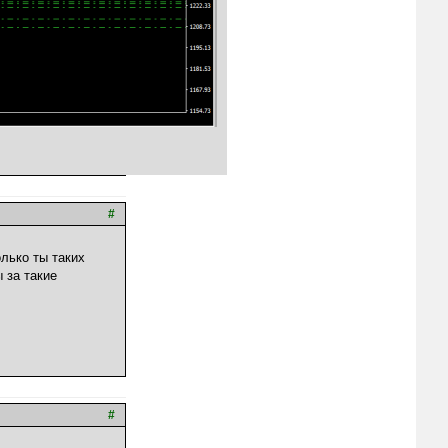
#
олько ты таких
 за такие
#