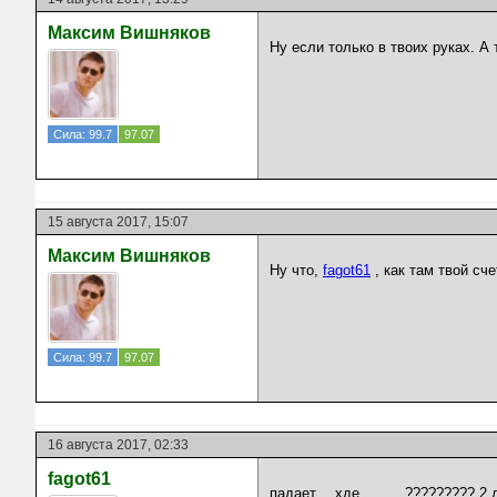
Максим Вишняков
Ну если только в твоих руках. А
Сила: 99.7
97.07
15 августа 2017, 15:07
Максим Вишняков
Ну что,
fagot61
, как там твой сче
Сила: 99.7
97.07
16 августа 2017, 02:33
fagot61
падает… хде …..,,,,????????? 