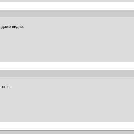
 даже видно.
… епт…