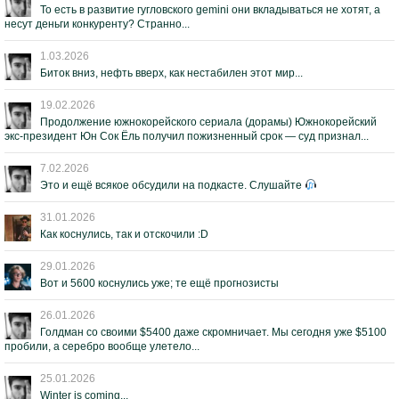
То есть в развитие гугловского gemini они вкладываться не хотят, а
несут деньги конкуренту? Странно...
1.03.2026
Биток вниз, нефть вверх, как нестабилен этот мир...
19.02.2026
Продолжение южнокорейского сериала (дорамы) Южнокорейский
экс-президент Юн Сок Ёль получил пожизненный срок — суд признал...
7.02.2026
Это и ещё всякое обсудили на подкасте. Слушайте
31.01.2026
Как коснулись, так и отскочили :D
29.01.2026
Вот и 5600 коснулись уже; те ещё прогнозисты
26.01.2026
Голдман со своими $5400 даже скромничает. Мы сегодня уже $5100
пробили, а серебро вообще улетело...
25.01.2026
Winter is coming...