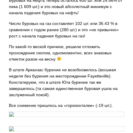
Буровых на нефть теперь осталось 400 шт. или 24.86% от
пика (1 609 шт.) и это новый абсолютный минимум с
начала падения буровых на нефть!
Число буровых на газ составляет 102 шт. или 36.43 % в
сравнении с годом ранее (280 шт.) и это «не привычно»
рост с начала падения буровых на газ!
По какой-то веской причине, решили отложить
прохождение скопом, одномоментно, всех знаковых
отметок разом на весну
В штате Арканзас бурение не возобновилось (восьмая
неделя без бурения на месторождении Fayetteville).
Констатируем, что в штате Юта бурение так же
завершилось (та самая единственная буровая ушла на
заслуженный покой).
Все снижение пришлось на «горизонталки» (-19 шт.).