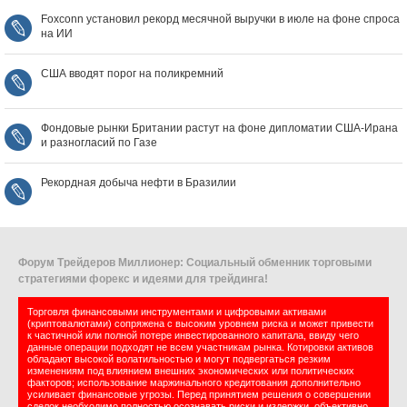
Foxconn установил рекорд месячной выручки в июле на фоне спроса
на ИИ
США вводят порог на поликремний
Фондовые рынки Британии растут на фоне дипломатии США‑Ирана
и разногласий по Газе
Рекордная добыча нефти в Бразилии
Форум Трейдеров Миллионер: Социальный обменник торговыми
стратегиями форекс и идеями для трейдинга!
Торговля финансовыми инструментами и цифровыми активами
(криптовалютами) сопряжена с высоким уровнем риска и может привести
к частичной или полной потере инвестированного капитала, ввиду чего
данные операции подходят не всем участникам рынка. Котировки активов
обладают высокой волатильностью и могут подвергаться резким
изменениям под влиянием внешних экономических или политических
факторов; использование маржинального кредитования дополнительно
усиливает финансовые угрозы. Перед принятием решения о совершении
сделок необходимо полностью осознавать риски и издержки, объективно