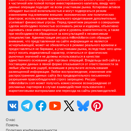
к частичной или полной потере инвестированного капитала, ввиду чего
данные операции подходят не всем участникам рынка. Котировки активов
обладают высокой волатильностью и могут подвергаться резким
изменениям под влиянием внешних экономических или политических
факторов; использование маржинального кредитования дополнительно
усиливает финансовые угрозы. Перед принятием решения о совершении
сделок необходимо полностью осознавать риски и издержки, объективно
оценивать свои инвестиционные цели и уровень компетентности, а также
при необходимости обращаться за консультацией к независимым
специалистам. Администрация ресурса milliondollarov.com обращает
внимание, что представленная на сайте информация не является
исчерпывающей, может не обновляться в режиме реального времени и
предоставляться не биржами, а участниками рынка, вследствие чего цены
могут носить индикативный характер, отличаться от фактических
рыночных значений и не должны использоваться в качестве
единственного основания для торговых операций. Владельцы веб-сайта и
поставщики данных в явной форме отказываются от ответственности за
любые убытки или ущерб, возникшие в результате использования
размещенной информации. Любое воспроизведение, изменение или
распространение данных сайта без предварительного письменного
разрешения правообладателей строго запрещено. Ресурс
milliondollarov.com может получать комиссионное вознаграждение от
рекламных партнеров в случае взаимодействия пользователя с
маркетинговыми материалами или перехода на сайты рекламодателей.
О нас
Помочь
Политика конфидениальности