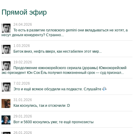
Прямой эфир
24.04.2026
То есть в развитие гугловского gemini они вкладываться не хотят, а
несут деньги конкуренту? Странно...
1.03.2026
Биток вниз, нефть вверх, как нестабилен этот мир...
19.02.2026
Продолжение южнокорейского сериала (дорамы) Южнокорейский
экс-президент Юн Сок Ёль получил пожизненный срок — суд признал...
7.02.2026
Это и ещё всякое обсудили на подкасте. Слушайте
31.01.2026
Как коснулись, так и отскочили :D
29.01.2026
Вот и 5600 коснулись уже; те ещё прогнозисты
26.01.2026