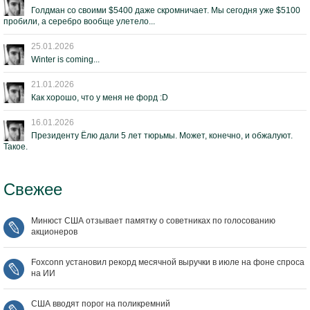
Голдман со своими $5400 даже скромничает. Мы сегодня уже $5100
пробили, а серебро вообще улетело...
25.01.2026
Winter is coming...
21.01.2026
Как хорошо, что у меня не форд :D
16.01.2026
Президенту Ёлю дали 5 лет тюрьмы. Может, конечно, и обжалуют.
Такое.
Свежее
Минюст США отзывает памятку о советниках по голосованию
акционеров
Foxconn установил рекорд месячной выручки в июле на фоне спроса
на ИИ
США вводят порог на поликремний