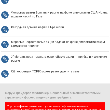
Фондовые рынки Британии растут на фоне дипломатии США‑Ирана
и разногласий по Газе
Рекордная добыча нефти в Бразилии
Мировые нефтегазовые акции падают на фоне дипломатии вокруг
Ормузского пролива
JPMorgan: пора покупать европейские акции — прибыли и активизм
растут
Citi: коррекция TOPIX может резко укрепить иену
Форум Трейдеров Миллионер: Социальный обменник торговыми
стратегиями форекс и идеями для трейдинга!
Торговля финансовыми инструментами и цифровыми активами
(криптовалютами) сопряжена с высоким уровнем риска и может привести