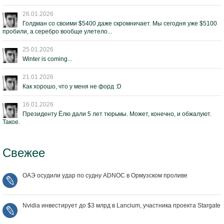
26.01.2026
Голдман со своими $5400 даже скромничает. Мы сегодня уже $5100
пробили, а серебро вообще улетело...
25.01.2026
Winter is coming...
21.01.2026
Как хорошо, что у меня не форд :D
16.01.2026
Президенту Ёлю дали 5 лет тюрьмы. Может, конечно, и обжалуют.
Такое.
Свежее
ОАЭ осудили удар по судну ADNOC в Ормузском проливе
Nvidia инвестирует до $3 млрд в Lancium, участника проекта Stargate