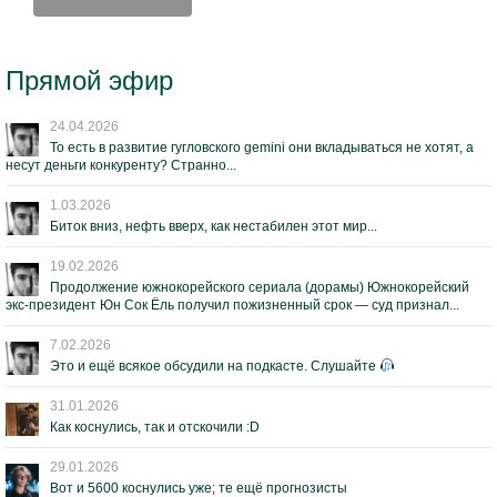
Прямой эфир
24.04.2026
То есть в развитие гугловского gemini они вкладываться не хотят, а
несут деньги конкуренту? Странно...
1.03.2026
Биток вниз, нефть вверх, как нестабилен этот мир...
19.02.2026
Продолжение южнокорейского сериала (дорамы) Южнокорейский
экс-президент Юн Сок Ёль получил пожизненный срок — суд признал...
7.02.2026
Это и ещё всякое обсудили на подкасте. Слушайте
31.01.2026
Как коснулись, так и отскочили :D
29.01.2026
Вот и 5600 коснулись уже; те ещё прогнозисты