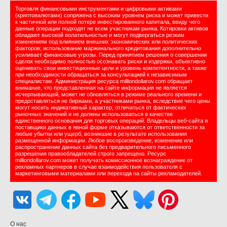
Торговля финансовыми инструментами и цифровыми активами
(криптовалютами) сопряжена с высоким уровнем риска и может привести
к частичной или полной потере инвестированного капитала, ввиду чего
данные операции подходят не всем участникам рынка. Котировки активов
обладают высокой волатильностью и могут подвергаться резким
изменениям под влиянием внешних экономических или политических
факторов; использование маржинального кредитования дополнительно
усиливает финансовые угрозы. Перед принятием решения о совершении
сделок необходимо полностью осознавать риски и издержки, объективно
оценивать свои инвестиционные цели и уровень компетентности, а также
при необходимости обращаться за консультацией к независимым
специалистам. Администрация ресурса milliondollarov.com обращает
внимание, что представленная на сайте информация не является
исчерпывающей, может не обновляться в режиме реального времени и
предоставляться не биржами, а участниками рынка, вследствие чего цены
могут носить индикативный характер, отличаться от фактических
рыночных значений и не должны использоваться в качестве
единственного основания для торговых операций. Владельцы веб-сайта и
поставщики данных в явной форме отказываются от ответственности за
любые убытки или ущерб, возникшие в результате использования
размещенной информации. Любое воспроизведение, изменение или
распространение данных сайта без предварительного письменного
разрешения правообладателей строго запрещено. Ресурс
milliondollarov.com может получать комиссионное вознаграждение от
рекламных партнеров в случае взаимодействия пользователя с
маркетинговыми материалами или перехода на сайты рекламодателей.
О нас