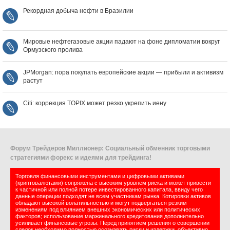
Рекордная добыча нефти в Бразилии
Мировые нефтегазовые акции падают на фоне дипломатии вокруг
Ормузского пролива
JPMorgan: пора покупать европейские акции — прибыли и активизм
растут
Citi: коррекция TOPIX может резко укрепить иену
Форум Трейдеров Миллионер: Социальный обменник торговыми
стратегиями форекс и идеями для трейдинга!
Торговля финансовыми инструментами и цифровыми активами
(криптовалютами) сопряжена с высоким уровнем риска и может привести
к частичной или полной потере инвестированного капитала, ввиду чего
данные операции подходят не всем участникам рынка. Котировки активов
обладают высокой волатильностью и могут подвергаться резким
изменениям под влиянием внешних экономических или политических
факторов; использование маржинального кредитования дополнительно
усиливает финансовые угрозы. Перед принятием решения о совершении
сделок необходимо полностью осознавать риски и издержки, объективно