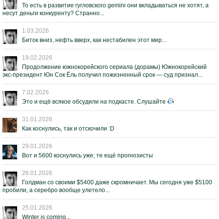
То есть в развитие гугловского gemini они вкладываться не хотят, а
несут деньги конкуренту? Странно...
1.03.2026
Биток вниз, нефть вверх, как нестабилен этот мир...
19.02.2026
Продолжение южнокорейского сериала (дорамы) Южнокорейский
экс-президент Юн Сок Ёль получил пожизненный срок — суд признал...
7.02.2026
Это и ещё всякое обсудили на подкасте. Слушайте
31.01.2026
Как коснулись, так и отскочили :D
29.01.2026
Вот и 5600 коснулись уже; те ещё прогнозисты
26.01.2026
Голдман со своими $5400 даже скромничает. Мы сегодня уже $5100
пробили, а серебро вообще улетело...
25.01.2026
Winter is coming...