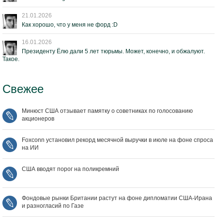
21.01.2026
Как хорошо, что у меня не форд :D
16.01.2026
Президенту Ёлю дали 5 лет тюрьмы. Может, конечно, и обжалуют.
Такое.
Свежее
Минюст США отзывает памятку о советниках по голосованию
акционеров
Foxconn установил рекорд месячной выручки в июле на фоне спроса
на ИИ
США вводят порог на поликремний
Фондовые рынки Британии растут на фоне дипломатии США‑Ирана
и разногласий по Газе