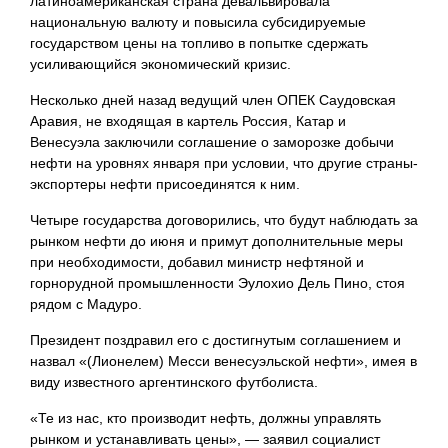
латиноамериканская страна девальвировала
национальную валюту и повысила субсидируемые
государством цены на топливо в попытке сдержать
усиливающийся экономический кризис.
Несколько дней назад ведущий член ОПЕК Саудовская
Аравия, не входящая в картель Россия, Катар и
Венесуэла заключили соглашение о заморозке добычи
нефти на уровнях января при условии, что другие страны-
экспортеры нефти присоединятся к ним.
Четыре государства договорились, что будут наблюдать за
рынком нефти до июня и примут дополнительные меры
при необходимости, добавил министр нефтяной и
горнорудной промышленности Эулохио Дель Пино, стоя
рядом с Мадуро.
Президент поздравил его с достигнутым соглашением и
назвал «(Лионелем) Месси венесуэльской нефти», имея в
виду известного аргентинского футболиста.
«Те из нас, кто производит нефть, должны управлять
рынком и устанавливать цены», — заявил социалист