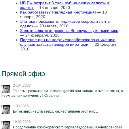
ЦБ РФ потратит 3 трлн руб на скупку валюты и
золота
— 16 января, 2020
Как рабогатеть? Наглядная инструкция!
— 13
января, 2020
Знатоки подскажите. индикатор скорости ленты
сделок
— 23 марта, 2016
Золотовалютные резервы Венесуэлы уменьшились
— 24 февраля, 2016
Падение цен на нефть способствовало снижению
случаев захвата танкеров пиратами
— 22 февраля,
2016
Прямой эфир
24.04.2026
То есть в развитие гугловского gemini они вкладываться не хотят, а
несут деньги конкуренту? Странно...
1.03.2026
Биток вниз, нефть вверх, как нестабилен этот мир...
19.02.2026
Продолжение южнокорейского сериала (дорамы) Южнокорейский