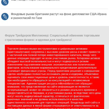
Фондовые рынки Британии растут на фоне дипломатии США‑Ирана
и разногласий по Газе
Форум Трейдеров Миллионер: Социальный обменник торговыми
стратегиями форекс и идеями для трейдинга!
Торговля финансовыми инструментами и цифровыми активами
(криптовалютами) сопряжена с высоким уровнем риска и может привести
к частичной или полной потере инвестированного капитала, ввиду чего
данные операции подходят не всем участникам рынка. Котировки активов
обладают высокой волатильностью и могут подвергаться резким
изменениям под влиянием внешних экономических или политических
факторов; использование маржинального кредитования дополнительно
усиливает финансовые угрозы. Перед принятием решения о совершении
сделок необходимо полностью осознавать риски и издержки, объективно
оценивать свои инвестиционные цели и уровень компетентности, а также
при необходимости обращаться за консультацией к независимым
специалистам. Администрация ресурса milliondollarov.com обращает
внимание, что представленная на сайте информация не является
исчерпывающей, может не обновляться в режиме реального времени и
предоставляться не биржами, а участниками рынка, вследствие чего цены
могут носить индикативный характер, отличаться от фактических
рыночных значений и не должны использоваться в качестве
единственного основания для торговых операций. Владельцы веб-сайта и
поставщики данных в явной форме отказываются от ответственности за
любые убытки или ущерб, возникшие в результате использования