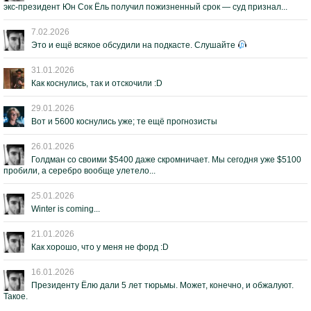
экс-президент Юн Сок Ёль получил пожизненный срок — суд признал...
7.02.2026
Это и ещё всякое обсудили на подкасте. Слушайте
31.01.2026
Как коснулись, так и отскочили :D
29.01.2026
Вот и 5600 коснулись уже; те ещё прогнозисты
26.01.2026
Голдман со своими $5400 даже скромничает. Мы сегодня уже $5100
пробили, а серебро вообще улетело...
25.01.2026
Winter is coming...
21.01.2026
Как хорошо, что у меня не форд :D
16.01.2026
Президенту Ёлю дали 5 лет тюрьмы. Может, конечно, и обжалуют.
Такое.