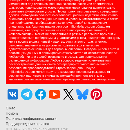
обладают высокой волатильностью и могут подвергаться резким
изменениям под влиянием внешних экономических или политических
факторов; использование маржинального кредитования дополнительно
усиливает финансовые угрозы. Перед принятием решения о совершении
сделок необходимо полностью осознавать риски и издержки, объективно
оценивать свои инвестиционные цели и уровень компетентности, а также
при необходимости обращаться за консультацией к независимым
специалистам. Администрация ресурса milliondollarov.com обращает
внимание, что представленная на сайте информация не является
исчерпывающей, может не обновляться в режиме реального времени и
предоставляться не биржами, а участниками рынка, вследствие чего цены
могут носить индикативный характер, отличаться от фактических
рыночных значений и не должны использоваться в качестве
единственного основания для торговых операций. Владельцы веб-сайта и
поставщики данных в явной форме отказываются от ответственности за
любые убытки или ущерб, возникшие в результате использования
размещенной информации. Любое воспроизведение, изменение или
распространение данных сайта без предварительного письменного
разрешения правообладателей строго запрещено. Ресурс
milliondollarov.com может получать комиссионное вознаграждение от
рекламных партнеров в случае взаимодействия пользователя с
маркетинговыми материалами или перехода на сайты рекламодателей.
О нас
Помочь
Политика конфидениальности
Предупреждение о рисках
© 2014-2026 Миллионер Инвест Клуб