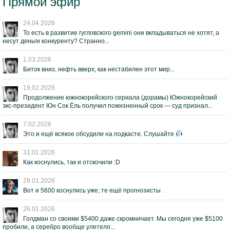
Прямой эфир
24.04.2026
То есть в развитие гугловского gemini они вкладываться не хотят, а
несут деньги конкуренту? Странно...
1.03.2026
Биток вниз, нефть вверх, как нестабилен этот мир...
19.02.2026
Продолжение южнокорейского сериала (дорамы) Южнокорейский
экс-президент Юн Сок Ёль получил пожизненный срок — суд признал...
7.02.2026
Это и ещё всякое обсудили на подкасте. Слушайте
31.01.2026
Как коснулись, так и отскочили :D
29.01.2026
Вот и 5600 коснулись уже; те ещё прогнозисты
26.01.2026
Голдман со своими $5400 даже скромничает. Мы сегодня уже $5100
пробили, а серебро вообще улетело...