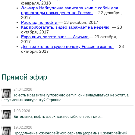
февраля, 2018
Эльвира Набиуллина записала клип с собой для
пропаганды новых денег по России
— 22 декабря,
2017
Расклад по нефти
— 13 декабря, 2017
Как прибогатеть, видео заряжает на неделю!
— 23
октября, 2017
Евро вниз, золото вниз — Азизчиг
— 23 октября,
2017
Для тех кто не в курсе почему Россия в жоппе
— 23
октября, 2017
Прямой эфир
24.04.2026
То есть в развитие гугловского gemini они вкладываться не хотят, а
несут деньги конкуренту? Странно...
1.03.2026
Биток вниз, нефть вверх, как нестабилен этот мир...
19.02.2026
Продолжение южнокорейского сериала (дорамы) Южнокорейский