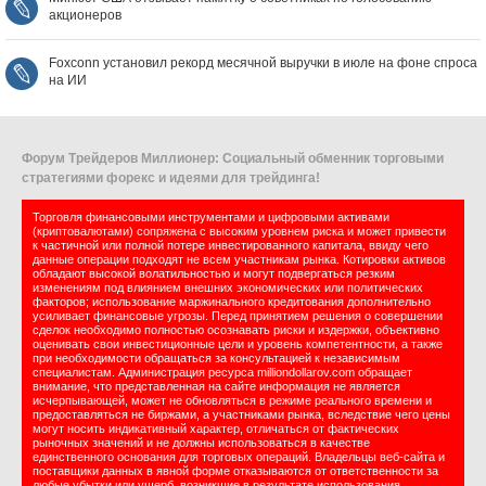
акционеров
Foxconn установил рекорд месячной выручки в июле на фоне спроса
на ИИ
Форум Трейдеров Миллионер: Социальный обменник торговыми
стратегиями форекс и идеями для трейдинга!
Торговля финансовыми инструментами и цифровыми активами
(криптовалютами) сопряжена с высоким уровнем риска и может привести
к частичной или полной потере инвестированного капитала, ввиду чего
данные операции подходят не всем участникам рынка. Котировки активов
обладают высокой волатильностью и могут подвергаться резким
изменениям под влиянием внешних экономических или политических
факторов; использование маржинального кредитования дополнительно
усиливает финансовые угрозы. Перед принятием решения о совершении
сделок необходимо полностью осознавать риски и издержки, объективно
оценивать свои инвестиционные цели и уровень компетентности, а также
при необходимости обращаться за консультацией к независимым
специалистам. Администрация ресурса milliondollarov.com обращает
внимание, что представленная на сайте информация не является
исчерпывающей, может не обновляться в режиме реального времени и
предоставляться не биржами, а участниками рынка, вследствие чего цены
могут носить индикативный характер, отличаться от фактических
рыночных значений и не должны использоваться в качестве
единственного основания для торговых операций. Владельцы веб-сайта и
поставщики данных в явной форме отказываются от ответственности за
любые убытки или ущерб, возникшие в результате использования