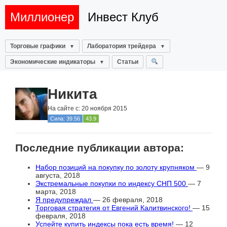
Миллионер
Инвест Клуб
Торговые графики
Лаборатория трейдера
Экономические индикаторы
Статьи
Никита
На сайте с: 20 ноября 2015
Сила: 39.56
43.9
Последние публикации автора:
Набор позиций на покупку по золоту крупняком
— 9
августа, 2018
Экстремальные покупки по индексу СНП 500
— 7
марта, 2018
Я предупреждал
— 26 февраля, 2018
Торговая стратегия от Евгений Калитвинского!
— 15
февраля, 2018
Успейте купить индексы пока есть время!
— 12