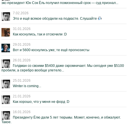
экс-президент Юн Сок Ёль получил пожизненный срок — суд признал...
7.02.2026
Это и ещё всякое обсудили на подкасте. Слушайте
31.01.2026
Как коснулись, так и отскочили :D
29.01.2026
Вот и 5600 коснулись уже; те ещё прогнозисты
26.01.2026
Голдман со своими $5400 даже скромничает. Мы сегодня уже $5100
пробили, а серебро вообще улетело...
25.01.2026
Winter is coming...
21.01.2026
Как хорошо, что у меня не форд :D
16.01.2026
Президенту Ёлю дали 5 лет тюрьмы. Может, конечно, и обжалуют.
Такое.