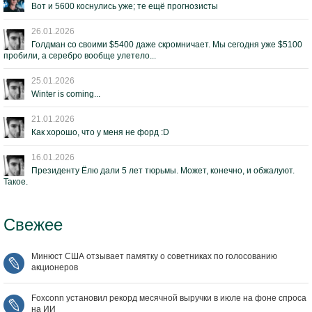
Вот и 5600 коснулись уже; те ещё прогнозисты
26.01.2026
Голдман со своими $5400 даже скромничает. Мы сегодня уже $5100
пробили, а серебро вообще улетело...
25.01.2026
Winter is coming...
21.01.2026
Как хорошо, что у меня не форд :D
16.01.2026
Президенту Ёлю дали 5 лет тюрьмы. Может, конечно, и обжалуют.
Такое.
Свежее
Минюст США отзывает памятку о советниках по голосованию
акционеров
Foxconn установил рекорд месячной выручки в июле на фоне спроса
на ИИ