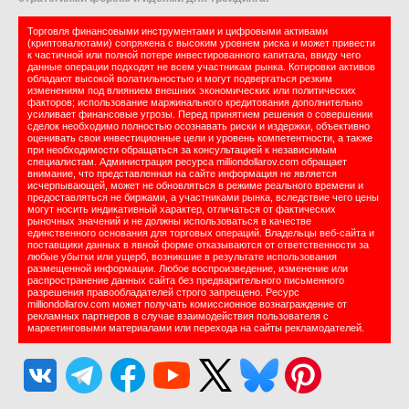
Торговля финансовыми инструментами и цифровыми активами
(криптовалютами) сопряжена с высоким уровнем риска и может привести
к частичной или полной потере инвестированного капитала, ввиду чего
данные операции подходят не всем участникам рынка. Котировки активов
обладают высокой волатильностью и могут подвергаться резким
изменениям под влиянием внешних экономических или политических
факторов; использование маржинального кредитования дополнительно
усиливает финансовые угрозы. Перед принятием решения о совершении
сделок необходимо полностью осознавать риски и издержки, объективно
оценивать свои инвестиционные цели и уровень компетентности, а также
при необходимости обращаться за консультацией к независимым
специалистам. Администрация ресурса milliondollarov.com обращает
внимание, что представленная на сайте информация не является
исчерпывающей, может не обновляться в режиме реального времени и
предоставляться не биржами, а участниками рынка, вследствие чего цены
могут носить индикативный характер, отличаться от фактических
рыночных значений и не должны использоваться в качестве
единственного основания для торговых операций. Владельцы веб-сайта и
поставщики данных в явной форме отказываются от ответственности за
любые убытки или ущерб, возникшие в результате использования
размещенной информации. Любое воспроизведение, изменение или
распространение данных сайта без предварительного письменного
разрешения правообладателей строго запрещено. Ресурс
milliondollarov.com может получать комиссионное вознаграждение от
рекламных партнеров в случае взаимодействия пользователя с
маркетинговыми материалами или перехода на сайты рекламодателей.