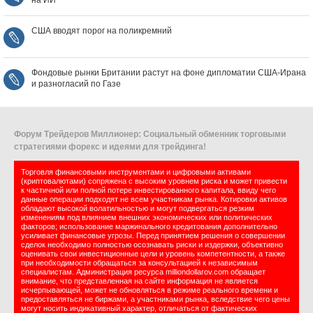
на ИИ
США вводят порог на поликремний
Фондовые рынки Британии растут на фоне дипломатии США‑Ирана
и разногласий по Газе
Форум Трейдеров Миллионер: Социальный обменник торговыми
стратегиями форекс и идеями для трейдинга!
Торговля финансовыми инструментами и цифровыми активами
(криптовалютами) сопряжена с высоким уровнем риска и может привести
к частичной или полной потере инвестированного капитала, ввиду чего
данные операции подходят не всем участникам рынка. Котировки активов
обладают высокой волатильностью и могут подвергаться резким
изменениям под влиянием внешних экономических или политических
факторов; использование маржинального кредитования дополнительно
усиливает финансовые угрозы. Перед принятием решения о совершении
сделок необходимо полностью осознавать риски и издержки, объективно
оценивать свои инвестиционные цели и уровень компетентности, а также
при необходимости обращаться за консультацией к независимым
специалистам. Администрация ресурса milliondollarov.com обращает
внимание, что представленная на сайте информация не является
исчерпывающей, может не обновляться в режиме реального времени и
предоставляться не биржами, а участниками рынка, вследствие чего цены
могут носить индикативный характер, отличаться от фактических