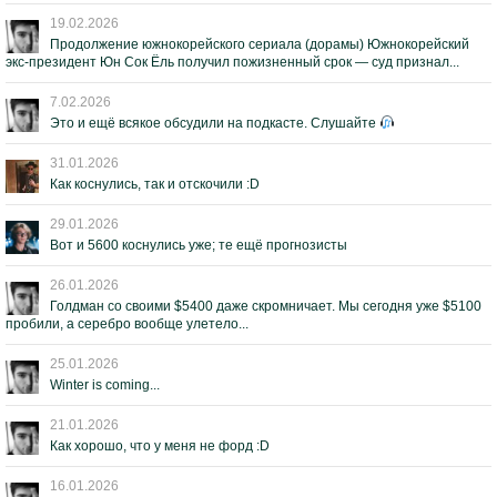
19.02.2026
Продолжение южнокорейского сериала (дорамы) Южнокорейский
экс-президент Юн Сок Ёль получил пожизненный срок — суд признал...
7.02.2026
Это и ещё всякое обсудили на подкасте. Слушайте
31.01.2026
Как коснулись, так и отскочили :D
29.01.2026
Вот и 5600 коснулись уже; те ещё прогнозисты
26.01.2026
Голдман со своими $5400 даже скромничает. Мы сегодня уже $5100
пробили, а серебро вообще улетело...
25.01.2026
Winter is coming...
21.01.2026
Как хорошо, что у меня не форд :D
16.01.2026