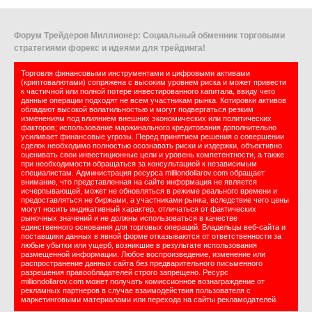
Форум Трейдеров Миллионер: Социальный обменник торговыми
стратегиями форекс и идеями для трейдинга!
Торговля финансовыми инструментами и цифровыми активами
(криптовалютами) сопряжена с высоким уровнем риска и может привести
к частичной или полной потере инвестированного капитала, ввиду чего
данные операции подходят не всем участникам рынка. Котировки активов
обладают высокой волатильностью и могут подвергаться резким
изменениям под влиянием внешних экономических или политических
факторов; использование маржинального кредитования дополнительно
усиливает финансовые угрозы. Перед принятием решения о совершении
сделок необходимо полностью осознавать риски и издержки, объективно
оценивать свои инвестиционные цели и уровень компетентности, а также
при необходимости обращаться за консультацией к независимым
специалистам. Администрация ресурса milliondollarov.com обращает
внимание, что представленная на сайте информация не является
исчерпывающей, может не обновляться в режиме реального времени и
предоставляться не биржами, а участниками рынка, вследствие чего цены
могут носить индикативный характер, отличаться от фактических
рыночных значений и не должны использоваться в качестве
единственного основания для торговых операций. Владельцы веб-сайта и
поставщики данных в явной форме отказываются от ответственности за
любые убытки или ущерб, возникшие в результате использования
размещенной информации. Любое воспроизведение, изменение или
распространение данных сайта без предварительного письменного
разрешения правообладателей строго запрещено. Ресурс
milliondollarov.com может получать комиссионное вознаграждение от
рекламных партнеров в случае взаимодействия пользователя с
маркетинговыми материалами или перехода на сайты рекламодателей.