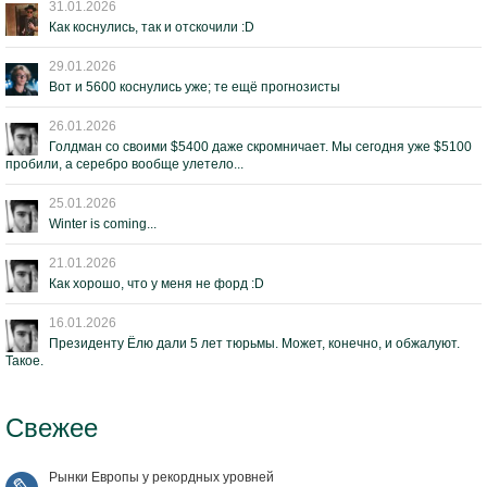
31.01.2026
Как коснулись, так и отскочили :D
29.01.2026
Вот и 5600 коснулись уже; те ещё прогнозисты
26.01.2026
Голдман со своими $5400 даже скромничает. Мы сегодня уже $5100
пробили, а серебро вообще улетело...
25.01.2026
Winter is coming...
21.01.2026
Как хорошо, что у меня не форд :D
16.01.2026
Президенту Ёлю дали 5 лет тюрьмы. Может, конечно, и обжалуют.
Такое.
Свежее
Рынки Европы у рекордных уровней