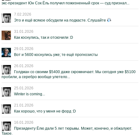
экс-президент Юн Сок Ёль получил пожизненный срок — суд признал...
7.02.2026
Это и ещё всякое обсудили на подкасте. Слушайте
31.01.2026
Как коснулись, так и отскочили :D
29.01.2026
Вот и 5600 коснулись уже; те ещё прогнозисты
26.01.2026
Голдман со своими $5400 даже скромничает. Мы сегодня уже $5100
пробили, а серебро вообще улетело...
25.01.2026
Winter is coming...
21.01.2026
Как хорошо, что у меня не форд :D
16.01.2026
Президенту Ёлю дали 5 лет тюрьмы. Может, конечно, и обжалуют.
Такое.