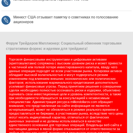
Минюст США отзывает памятку о советниках по голосованию
акционеров
Форум Трейдеров Миллионер: Социальный обменник торговыми
стратегиями форекс и идеями для трейдинга!
Торговля финансовыми инструментами и цифровыми активами
(криптовалютами) сопряжена с высоким уровнем риска и может привести
к частичной или полной потере инвестированного капитала, ввиду чего
данные операции подходят не всем участникам рынка. Котировки активов
обладают высокой волатильностью и могут подвергаться резким
изменениям под влиянием внешних экономических или политических
факторов; использование маржинального кредитования дополнительно
усиливает финансовые угрозы. Перед принятием решения о совершении
сделок необходимо полностью осознавать риски и издержки, объективно
оценивать свои инвестиционные цели и уровень компетентности, а также
при необходимости обращаться за консультацией к независимым
специалистам. Администрация ресурса milliondollarov.com обращает
внимание, что представленная на сайте информация не является
исчерпывающей, может не обновляться в режиме реального времени и
предоставляться не биржами, а участниками рынка, вследствие чего цены
могут носить индикативный характер, отличаться от фактических
рыночных значений и не должны использоваться в качестве
единственного основания для торговых операций. Владельцы веб-сайта и
поставщики данных в явной форме отказываются от ответственности за
любые убытки или ущерб, возникшие в результате использования