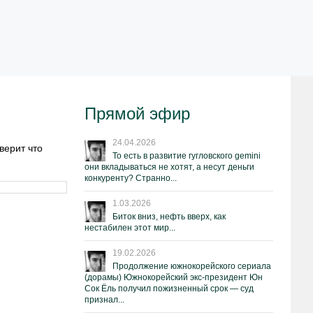
Прямой эфир
24.04.2026
верит что
То есть в развитие гугловского gemini
они вкладываться не хотят, а несут деньги
конкуренту? Странно...
1.03.2026
Биток вниз, нефть вверх, как
нестабилен этот мир...
19.02.2026
Продолжение южнокорейского сериала
(дорамы) Южнокорейский экс-президент Юн
Сок Ёль получил пожизненный срок — суд
признал...