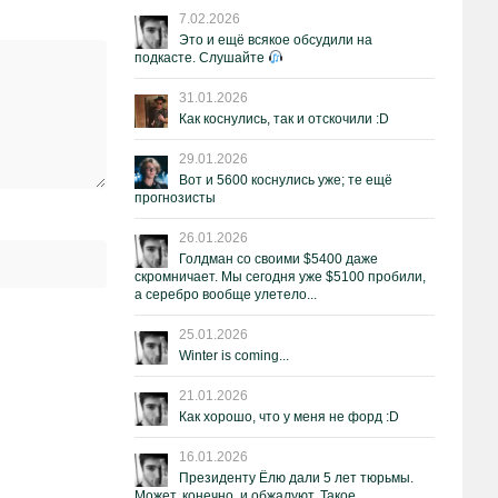
7.02.2026
Это и ещё всякое обсудили на
подкасте. Слушайте
31.01.2026
Как коснулись, так и отскочили :D
29.01.2026
Вот и 5600 коснулись уже; те ещё
прогнозисты
26.01.2026
Голдман со своими $5400 даже
скромничает. Мы сегодня уже $5100 пробили,
а серебро вообще улетело...
25.01.2026
Winter is coming...
21.01.2026
Как хорошо, что у меня не форд :D
16.01.2026
Президенту Ёлю дали 5 лет тюрьмы.
Может, конечно, и обжалуют. Такое.