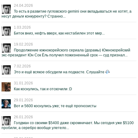
24.04.2026
То есть в развитие гугловского gemini они вкладываться не хотят, а
несут деньги конкуренту? Странно...
1.03.2026
Биток вниз, нефть вверх, как нестабилен этот мир...
19.02.2026
Продолжение южнокорейского сериала (дорамы) Южнокорейский
экс-президент Юн Сок Ёль получил пожизненный срок — суд признал...
7.02.2026
Это и ещё всякое обсудили на подкасте. Слушайте
31.01.2026
Как коснулись, так и отскочили :D
29.01.2026
Вот и 5600 коснулись уже; те ещё прогнозисты
26.01.2026
Голдман со своими $5400 даже скромничает. Мы сегодня уже $5100
пробили, а серебро вообще улетело...