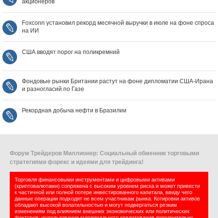
акционеров
Foxconn установил рекорд месячной выручки в июле на фоне спроса
на ИИ
США вводят порог на поликремний
Фондовые рынки Британии растут на фоне дипломатии США‑Ирана
и разногласий по Газе
Рекордная добыча нефти в Бразилии
Форум Трейдеров Миллионер: Социальный обменник торговыми
стратегиями форекс и идеями для трейдинга!
Торговля финансовыми инструментами и цифровыми активами
(криптовалютами) сопряжена с высоким уровнем риска и может привести
к частичной или полной потере инвестированного капитала, ввиду чего
данные операции подходят не всем участникам рынка. Котировки активов
обладают высокой волатильностью и могут подвергаться резким
изменениям под влиянием внешних экономических или политических
факторов; использование маржинального кредитования дополнительно