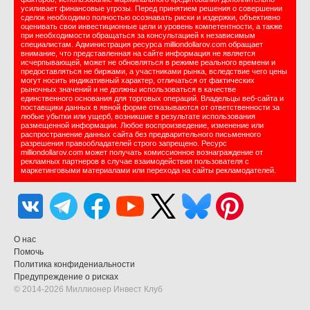
усиливает финансовые угрозы. Перед принятием решения о совершении
сделок необходимо полностью осознавать риски и издержки, объективно
оценивать свои инвестиционные цели и уровень компетентности, а также
при необходимости обращаться за консультацией к независимым
специалистам. Администрация ресурса milliondollarov.com обращает
внимание, что представленная на сайте информация не является
исчерпывающей, может не обновляться в режиме реального времени и
предоставляться не биржами, а участниками рынка, вследствие чего цены
могут носить индикативный характер, отличаться от фактических
рыночных значений и не должны использоваться в качестве
единственного основания для торговых операций. Владельцы веб-сайта и
поставщики данных в явной форме отказываются от ответственности за
любые убытки или ущерб, возникшие в результате использования
размещенной информации. Любое воспроизведение, изменение или
распространение данных сайта без предварительного письменного
разрешения правообладателей строго запрещено. Ресурс
milliondollarov.com может получать комиссионное вознаграждение от
рекламных партнеров в случае взаимодействия пользователя с
маркетинговыми материалами или перехода на сайты рекламодателей.
О нас
Помочь
Политика конфидениальности
Предупреждение о рисках
© 2014-2026 Миллионер Инвест Клуб