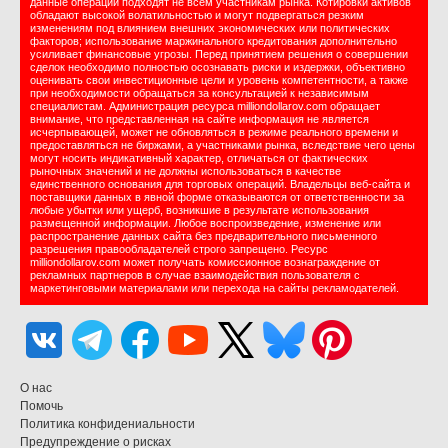
данные операции подходят не всем участникам рынка. Котировки активов
обладают высокой волатильностью и могут подвергаться резким
изменениям под влиянием внешних экономических или политических
факторов; использование маржинального кредитования дополнительно
усиливает финансовые угрозы. Перед принятием решения о совершении
сделок необходимо полностью осознавать риски и издержки, объективно
оценивать свои инвестиционные цели и уровень компетентности, а также
при необходимости обращаться за консультацией к независимым
специалистам. Администрация ресурса milliondollarov.com обращает
внимание, что представленная на сайте информация не является
исчерпывающей, может не обновляться в режиме реального времени и
предоставляться не биржами, а участниками рынка, вследствие чего цены
могут носить индикативный характер, отличаться от фактических
рыночных значений и не должны использоваться в качестве
единственного основания для торговых операций. Владельцы веб-сайта и
поставщики данных в явной форме отказываются от ответственности за
любые убытки или ущерб, возникшие в результате использования
размещенной информации. Любое воспроизведение, изменение или
распространение данных сайта без предварительного письменного
разрешения правообладателей строго запрещено. Ресурс
milliondollarov.com может получать комиссионное вознаграждение от
рекламных партнеров в случае взаимодействия пользователя с
маркетинговыми материалами или перехода на сайты рекламодателей.
О нас
Помочь
Политика конфидениальности
Предупреждение о рисках