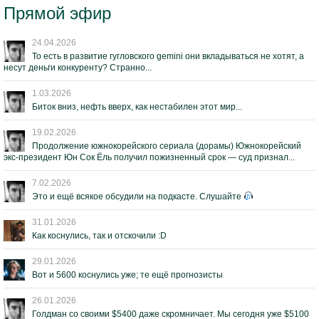
Прямой эфир
24.04.2026
То есть в развитие гугловского gemini они вкладываться не хотят, а
несут деньги конкуренту? Странно...
1.03.2026
Биток вниз, нефть вверх, как нестабилен этот мир...
19.02.2026
Продолжение южнокорейского сериала (дорамы) Южнокорейский
экс-президент Юн Сок Ёль получил пожизненный срок — суд признал...
7.02.2026
Это и ещё всякое обсудили на подкасте. Слушайте
31.01.2026
Как коснулись, так и отскочили :D
29.01.2026
Вот и 5600 коснулись уже; те ещё прогнозисты
26.01.2026
Голдман со своими $5400 даже скромничает. Мы сегодня уже $5100