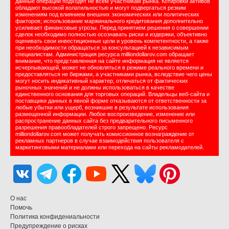
данные операции подходят не всем участникам рынка. Котировки активов
обладают высокой волатильностью и могут подвергаться резким
изменениям под влиянием внешних экономических или политических
факторов; использование маржинального кредитования дополнительно
усиливает финансовые угрозы. Перед принятием решения о совершении
сделок необходимо полностью осознавать риски и издержки, объективно
оценивать свои инвестиционные цели и уровень компетентности, а также
при необходимости обращаться за консультацией к независимым
специалистам. Администрация ресурса milliondollarov.com обращает
внимание, что представленная на сайте информация не является
исчерпывающей, может не обновляться в режиме реального времени и
предоставляться не биржами, а участниками рынка, вследствие чего цены
могут носить индикативный характер, отличаться от фактических
рыночных значений и не должны использоваться в качестве
единственного основания для торговых операций. Владельцы веб-сайта и
поставщики данных в явной форме отказываются от ответственности за
любые убытки или ущерб, возникшие в результате использования
размещенной информации. Любое воспроизведение, изменение или
распространение данных сайта без предварительного письменного
разрешения правообладателей строго запрещено. Ресурс
milliondollarov.com может получать комиссионное вознаграждение от
рекламных партнеров в случае взаимодействия пользователя с
маркетинговыми материалами или перехода на сайты рекламодателей.
О нас
Помочь
Политика конфидениальности
Предупреждение о рисках