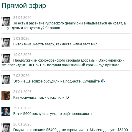
Прямой эфир
24.04.2026
То есть в развитие гугловского gemini они вкладываться не хотят, а
несут деньги конкуренту? Странно...
1.03.2026
Биток вниз, нефть вверх, как нестабилен этот мир...
19.02.2026
Продолжение южнокорейского сериала (дорамы) Южнокорейский
экс-президент Юн Сок Ёль получил пожизненный срок — суд признал...
7.02.2026
Это и ещё всякое обсудили на подкасте. Слушайте
31.01.2026
Как коснулись, так и отскочили :D
29.01.2026
Вот и 5600 коснулись уже; те ещё прогнозисты
26.01.2026
Голдман со своими $5400 даже скромничает. Мы сегодня уже $5100