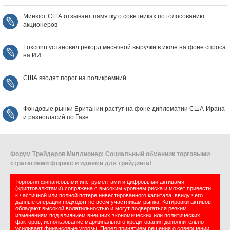
Минюст США отзывает памятку о советниках по голосованию
акционеров
Foxconn установил рекорд месячной выручки в июле на фоне спроса
на ИИ
США вводят порог на поликремний
Фондовые рынки Британии растут на фоне дипломатии США‑Ирана
и разногласий по Газе
Форум Трейдеров Миллионер: Социальный обменник торговыми
стратегиями форекс и идеями для трейдинга!
Торговля финансовыми инструментами и цифровыми активами
(криптовалютами) сопряжена с высоким уровнем риска и может привести
к частичной или полной потере инвестированного капитала, ввиду чего
данные операции подходят не всем участникам рынка. Котировки активов
обладают высокой волатильностью и могут подвергаться резким
изменениям под влиянием внешних экономических или политических
факторов; использование маржинального кредитования дополнительно
усиливает финансовые угрозы. Перед принятием решения о совершении