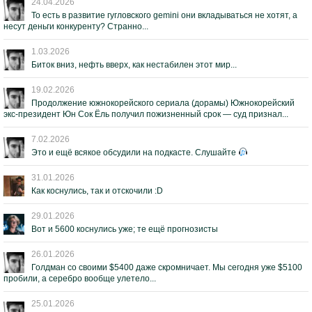
24.04.2026
То есть в развитие гугловского gemini они вкладываться не хотят, а
несут деньги конкуренту? Странно...
1.03.2026
Биток вниз, нефть вверх, как нестабилен этот мир...
19.02.2026
Продолжение южнокорейского сериала (дорамы) Южнокорейский
экс-президент Юн Сок Ёль получил пожизненный срок — суд признал...
7.02.2026
Это и ещё всякое обсудили на подкасте. Слушайте
31.01.2026
Как коснулись, так и отскочили :D
29.01.2026
Вот и 5600 коснулись уже; те ещё прогнозисты
26.01.2026
Голдман со своими $5400 даже скромничает. Мы сегодня уже $5100
пробили, а серебро вообще улетело...
25.01.2026