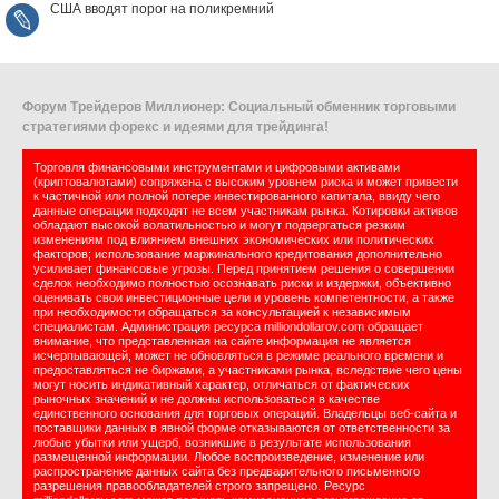
США вводят порог на поликремний
Форум Трейдеров Миллионер: Социальный обменник торговыми
стратегиями форекс и идеями для трейдинга!
Торговля финансовыми инструментами и цифровыми активами
(криптовалютами) сопряжена с высоким уровнем риска и может привести
к частичной или полной потере инвестированного капитала, ввиду чего
данные операции подходят не всем участникам рынка. Котировки активов
обладают высокой волатильностью и могут подвергаться резким
изменениям под влиянием внешних экономических или политических
факторов; использование маржинального кредитования дополнительно
усиливает финансовые угрозы. Перед принятием решения о совершении
сделок необходимо полностью осознавать риски и издержки, объективно
оценивать свои инвестиционные цели и уровень компетентности, а также
при необходимости обращаться за консультацией к независимым
специалистам. Администрация ресурса milliondollarov.com обращает
внимание, что представленная на сайте информация не является
исчерпывающей, может не обновляться в режиме реального времени и
предоставляться не биржами, а участниками рынка, вследствие чего цены
могут носить индикативный характер, отличаться от фактических
рыночных значений и не должны использоваться в качестве
единственного основания для торговых операций. Владельцы веб-сайта и
поставщики данных в явной форме отказываются от ответственности за
любые убытки или ущерб, возникшие в результате использования
размещенной информации. Любое воспроизведение, изменение или
распространение данных сайта без предварительного письменного
разрешения правообладателей строго запрещено. Ресурс