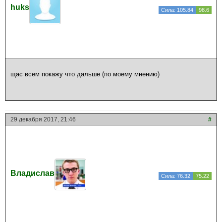
huks
Сила: 105.84
98.6
щас всем покажу что дальше (по моему мнению)
29 декабря 2017, 21:46
#
Владислав
Сила: 76.32
75.22