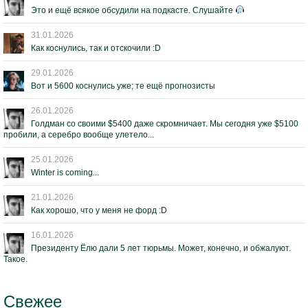
Это и ещё всякое обсудили на подкасте. Слушайте
31.01.2026
Как коснулись, так и отскочили :D
29.01.2026
Вот и 5600 коснулись уже; те ещё прогнозисты
26.01.2026
Голдман со своими $5400 даже скромничает. Мы сегодня уже $5100
пробили, а серебро вообще улетело...
25.01.2026
Winter is coming...
21.01.2026
Как хорошо, что у меня не форд :D
16.01.2026
Президенту Ёлю дали 5 лет тюрьмы. Может, конечно, и обжалуют.
Такое.
Свежее