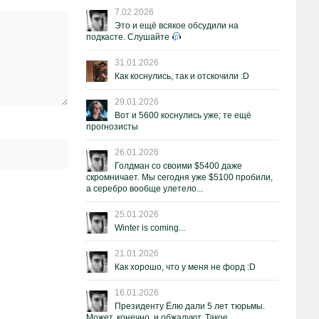
7.02.2026
Это и ещё всякое обсудили на
подкасте. Слушайте
31.01.2026
Как коснулись, так и отскочили :D
29.01.2026
Вот и 5600 коснулись уже; те ещё
прогнозисты
26.01.2026
Голдман со своими $5400 даже
скромничает. Мы сегодня уже $5100 пробили,
а серебро вообще улетело...
25.01.2026
Winter is coming...
21.01.2026
Как хорошо, что у меня не форд :D
16.01.2026
Президенту Ёлю дали 5 лет тюрьмы.
Может, конечно, и обжалуют. Такое.