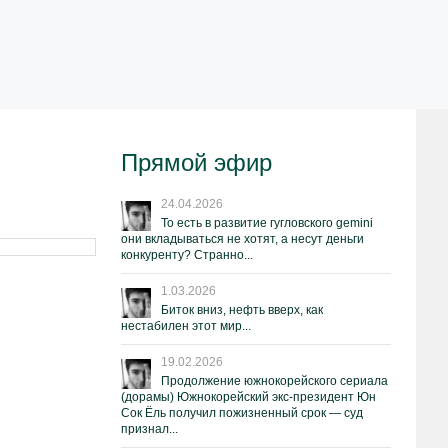
Прямой эфир
24.04.2026
То есть в развитие гугловского gemini
они вкладываться не хотят, а несут деньги
конкуренту? Странно...
1.03.2026
Биток вниз, нефть вверх, как
нестабилен этот мир...
19.02.2026
Продолжение южнокорейского сериала
(дорамы) Южнокорейский экс-президент Юн
Сок Ёль получил пожизненный срок — суд
признал...