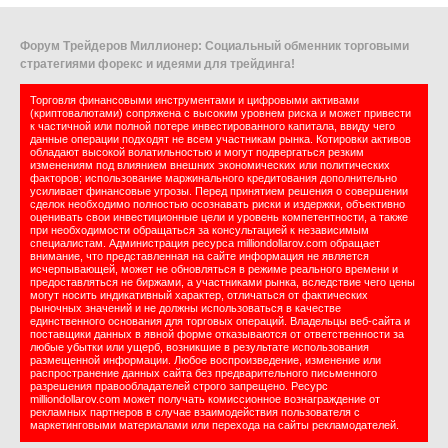
Форум Трейдеров Миллионер: Социальный обменник торговыми
стратегиями форекс и идеями для трейдинга!
Торговля финансовыми инструментами и цифровыми активами
(криптовалютами) сопряжена с высоким уровнем риска и может привести
к частичной или полной потере инвестированного капитала, ввиду чего
данные операции подходят не всем участникам рынка. Котировки активов
обладают высокой волатильностью и могут подвергаться резким
изменениям под влиянием внешних экономических или политических
факторов; использование маржинального кредитования дополнительно
усиливает финансовые угрозы. Перед принятием решения о совершении
сделок необходимо полностью осознавать риски и издержки, объективно
оценивать свои инвестиционные цели и уровень компетентности, а также
при необходимости обращаться за консультацией к независимым
специалистам. Администрация ресурса milliondollarov.com обращает
внимание, что представленная на сайте информация не является
исчерпывающей, может не обновляться в режиме реального времени и
предоставляться не биржами, а участниками рынка, вследствие чего цены
могут носить индикативный характер, отличаться от фактических
рыночных значений и не должны использоваться в качестве
единственного основания для торговых операций. Владельцы веб-сайта и
поставщики данных в явной форме отказываются от ответственности за
любые убытки или ущерб, возникшие в результате использования
размещенной информации. Любое воспроизведение, изменение или
распространение данных сайта без предварительного письменного
разрешения правообладателей строго запрещено. Ресурс
milliondollarov.com может получать комиссионное вознаграждение от
рекламных партнеров в случае взаимодействия пользователя с
маркетинговыми материалами или перехода на сайты рекламодателей.