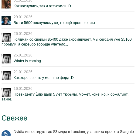
31.01.2026
Как коснулись, так и отскочили :D
29.01.2026
Вот и 5600 коснулись уже; те ещё прогнозисты
26.01.2026
Голдман со своими $5400 даже скромничает. Мы сегодня уже $5100
пробили, а серебро вообще улетело...
25.01.2026
Winter is coming...
21.01.2026
Как хорошо, что у меня не форд :D
16.01.2026
Президенту Ёлю дали 5 лет тюрьмы. Может, конечно, и обжалуют.
Такое.
Свежее
Nvidia инвестирует до $3 млрд в Lancium, участника проекта Stargate