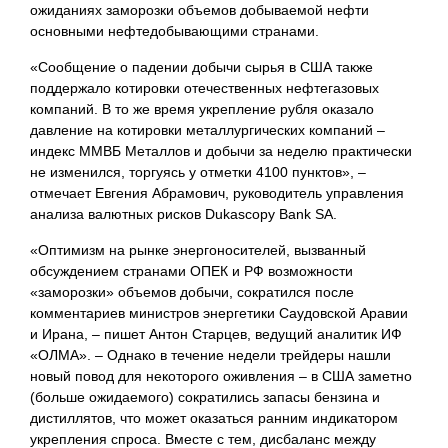
ожиданиях заморозки объемов добываемой нефти
основными нефтедобывающими странами.
«Сообщение о падении добычи сырья в США также
поддержало котировки отечественных нефтегазовых
компаний. В то же время укрепление рубля оказало
давление на котировки металлургических компаний –
индекс ММВБ Металлов и добычи за неделю практически
не изменился, торгуясь у отметки 4100 пунктов», –
отмечает Евгения Абрамович, руководитель управления
анализа валютных рисков Dukascopy Bank SA.
«Оптимизм на рынке энергоносителей, вызванный
обсуждением странами ОПЕК и РФ возможности
«заморозки» объемов добычи, сократился после
комментариев министров энергетики Саудовской Аравии
и Ирана, – пишет Антон Старцев, ведущий аналитик ИФ
«ОЛМА». – Однако в течение недели трейдеры нашли
новый повод для некоторого оживления
– в США заметно
(больше ожидаемого) сократились запасы бензина и
дистиллятов, что может оказаться ранним индикатором
укрепления спроса. Вместе с тем, дисбаланс между