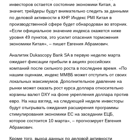
инвесторов остается состояние экономики Китая, а
значит, трейдеры будут внимательно следить за данными
по деловой активности в КНР. Индекс PMI Китая в
производственной сфере будет обнародован во вторник.
«Если официальное значение индекса окажется ниже
уровня 49 пунктов, это усилит опасения торможения
экономики Китая», – пишет Евгения Абрамович.
Аналитик Dukascopy Bank SA в первую неделю марта
ожидает фиксации прибыли в акциях российских
компаний после сильного роста в последнее время. «По
нашим оценкам, индекс ММВБ может отступить от своих
локальных максимумов. Дополнительное давление на
рынки может оказать рост курса доллара относительно
корзины валют DXY на фоне укрепления доллара против
евро. На наш взгляд, на следующей неделе инвесторы
будут отыгрывать ожидания расширения программы
стимулирования экономики ЕС на заседании ЕЦБ,
которое состоится 10 марта», – прогнозирует Евгения
Абрамович.
Кроме того, выход данных по деловой активности