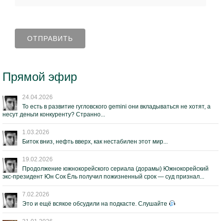
Прямой эфир
24.04.2026
То есть в развитие гугловского gemini они вкладываться не хотят, а
несут деньги конкуренту? Странно...
1.03.2026
Биток вниз, нефть вверх, как нестабилен этот мир...
19.02.2026
Продолжение южнокорейского сериала (дорамы) Южнокорейский
экс-президент Юн Сок Ёль получил пожизненный срок — суд признал...
7.02.2026
Это и ещё всякое обсудили на подкасте. Слушайте