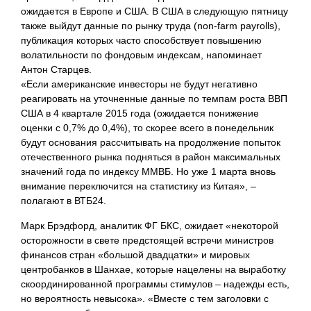
ожидается в Европе и США. В США в следующую пятницу
также выйдут данные по рынку труда (non-farm payrolls),
публикация которых часто способствует повышению
волатильности по фондовым индексам, напоминает
Антон Старцев.
«Если американские инвесторы не будут негативно
реагировать на уточненные данные по темпам роста ВВП
США в 4 квартале 2015 года (ожидается понижение
оценки с 0,7% до 0,4%), то скорее всего в понедельник
будут основания рассчитывать на продолжение попыток
отечественного рынка подняться в район максимальных
значений года по индексу ММВБ. Но уже 1 марта вновь
внимание переключится на статистику из Китая», –
полагают в ВТБ24.
Марк Брэдфорд, аналитик ФГ БКС, ожидает «некоторой
осторожности в свете предстоящей встречи министров
финансов стран «большой двадцатки» и мировых
центробанков в Шанхае, которые нацелены на выработку
скоординированной программы стимулов – надежды есть,
но вероятность невысока». «Вместе с тем заголовки с