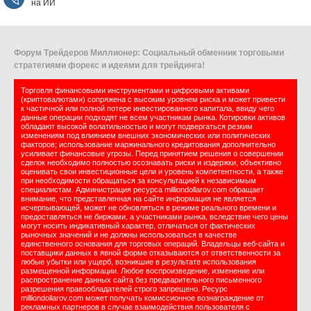
на ИИ
Форум Трейдеров Миллионер: Социальный обменник торговыми
стратегиями форекс и идеями для трейдинга!
Торговля финансовыми инструментами и цифровыми активами
(криптовалютами) сопряжена с высоким уровнем риска и может привести
к частичной или полной потере инвестированного капитала, ввиду чего
данные операции подходят не всем участникам рынка. Котировки активов
обладают высокой волатильностью и могут подвергаться резким
изменениям под влиянием внешних экономических или политических
факторов; использование маржинального кредитования дополнительно
усиливает финансовые угрозы. Перед принятием решения о совершении
сделок необходимо полностью осознавать риски и издержки, объективно
оценивать свои инвестиционные цели и уровень компетентности, а также
при необходимости обращаться за консультацией к независимым
специалистам. Администрация ресурса milliondollarov.com обращает
внимание, что представленная на сайте информация не является
исчерпывающей, может не обновляться в режиме реального времени и
предоставляться не биржами, а участниками рынка, вследствие чего цены
могут носить индикативный характер, отличаться от фактических
рыночных значений и не должны использоваться в качестве
единственного основания для торговых операций. Владельцы веб-сайта и
поставщики данных в явной форме отказываются от ответственности за
любые убытки или ущерб, возникшие в результате использования
размещенной информации. Любое воспроизведение, изменение или
распространение данных сайта без предварительного письменного
разрешения правообладателей строго запрещено. Ресурс
milliondollarov.com может получать комиссионное вознаграждение от
рекламных партнеров в случае взаимодействия пользователя с