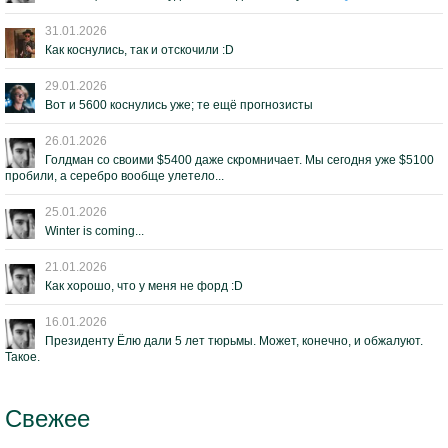
31.01.2026
Как коснулись, так и отскочили :D
29.01.2026
Вот и 5600 коснулись уже; те ещё прогнозисты
26.01.2026
Голдман со своими $5400 даже скромничает. Мы сегодня уже $5100
пробили, а серебро вообще улетело...
25.01.2026
Winter is coming...
21.01.2026
Как хорошо, что у меня не форд :D
16.01.2026
Президенту Ёлю дали 5 лет тюрьмы. Может, конечно, и обжалуют.
Такое.
Свежее