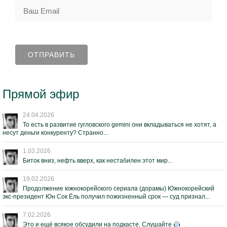
Прямой эфир
24.04.2026
То есть в развитие гугловского gemini они вкладываться не хотят, а
несут деньги конкуренту? Странно...
1.03.2026
Биток вниз, нефть вверх, как нестабилен этот мир...
19.02.2026
Продолжение южнокорейского сериала (дорамы) Южнокорейский
экс-президент Юн Сок Ёль получил пожизненный срок — суд признал...
7.02.2026
Это и ещё всякое обсудили на подкасте. Слушайте