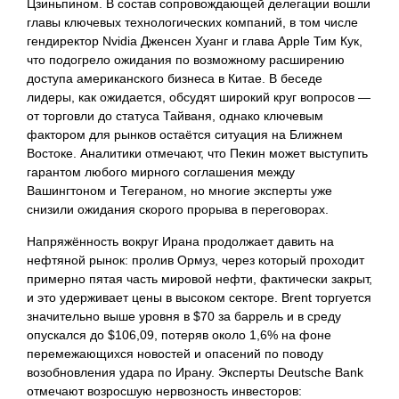
Цзиньпином. В состав сопровождающей делегации вошли
главы ключевых технологических компаний, в том числе
гендиректор Nvidia Дженсен Хуанг и глава Apple Тим Кук,
что подогрело ожидания по возможному расширению
доступа американского бизнеса в Китае. В беседе
лидеры, как ожидается, обсудят широкий круг вопросов —
от торговли до статуса Тайваня, однако ключевым
фактором для рынков остаётся ситуация на Ближнем
Востоке. Аналитики отмечают, что Пекин может выступить
гарантом любого мирного соглашения между
Вашингтоном и Тегераном, но многие эксперты уже
снизили ожидания скорого прорыва в переговорах.
Напряжённость вокруг Ирана продолжает давить на
нефтяной рынок: пролив Ормуз, через который проходит
примерно пятая часть мировой нефти, фактически закрыт,
и это удерживает цены в высоком секторе. Brent торгуется
значительно выше уровня в $70 за баррель и в среду
опускался до $106,09, потеряв около 1,6% на фоне
перемежающихся новостей и опасений по поводу
возобновления удара по Ирану. Эксперты Deutsche Bank
отмечают возросшую нервозность инвесторов: