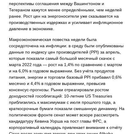
перспективы соглашения между Вашингтоном и
Тегераном кажутся менее определёнными, чем неделей
ранее. Рост цен на энергоносители уже сказывается на
производственных издержках и усиливает инфляционное
давление в экономике.
Макроэкономическая повестка недели была
сосредоточена на инфляции: в среду были опубликованы
данные по индексу цен производителей (PPI) за апрель,
которые показали самый большой месячный скачок с
марта 2022 года — рост на 1,4% по сравнению с мартом
и на 6,0% в годовом выражении. Без учёта продуктов
питания, энергии и торговли базовый PPI прибавил 0,6%
месячно и 4,4% в годовом выражении, превысив
консенсус-прогнозы. Рынки отреагировали ростом
доходностей гособлигаций: 10-летние US Treasuries
приблизились к максимумам с июля прошлого года, а
краткосрочные бумаги показали смешанную динамику. На
политическом фронте сенат может вскоре рассмотреть
кандидатуру Кевина Уорша на пост главы ФРС, а
корпоративный календарь привлекает внимание к отчёту
Cisco после закрытия торгов; при этом акции Alibaba