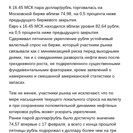
К 16.45 МСК пара доллар/рубль торговалась на
Московской бирже вблизи 74,98, на 0,5 процента ниже
предыдущего биржевого закрытия.
Евро к 16.45 МСК находился вблизи уровня 82,64 рубля,
на 0,5 процента ниже предыдущего закрытия.
Сдерживал пятничное укрепление рубля устойчивый
валютный спрос на бирже, который участники рынка
связывали как с минимизацией риска перед выходными
днями, так и с ожиданиями разворота нефти вниз после
трехдневного роста, не подкрепленного существенными
фундаментальными факторами, кроме заявлений о
намерениях и смешанной американской статистики о
запасах.
Тем не менее, участники рынка не исключают, что по
мере насыщения текущего локального спроса на валюту
и при сохранении положительной динамики нефтяных
котировок рубль может ускорить укрепление.
Ранее парой доллар/рубль было достигнуто значение
74,57 впервые с 17 февраля, а всего с конца прошлой
пятницы рубль подорожал к
доллару более чем на три