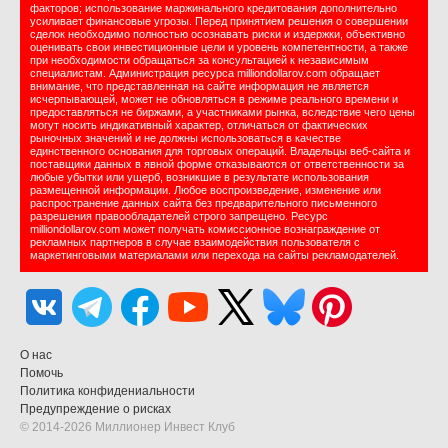
факторов; использование маржинального кредитования дополнительно
усиливает финансовые угрозы. Перед принятием решения о совершении
сделок необходимо полностью осознавать риски и издержки, объективно
оценивать свои инвестиционные цели и уровень компетентности, а также
при необходимости обращаться за консультацией к независимым
специалистам. Администрация ресурса milliondollarov.com обращает
внимание, что представленная на сайте информация не является
исчерпывающей, может не обновляться в режиме реального времени и
предоставляться не биржами, а участниками рынка, вследствие чего цены
могут носить индикативный характер, отличаться от фактических
рыночных значений и не должны использоваться в качестве
единственного основания для торговых операций. Владельцы веб-сайта и
поставщики данных в явной форме отказываются от ответственности за
любые убытки или ущерб, возникшие в результате использования
размещенной информации. Любое воспроизведение, изменение или
распространение данных сайта без предварительного письменного
разрешения правообладателей строго запрещено. Ресурс
milliondollarov.com может получать комиссионное вознаграждение от
рекламных партнеров в случае взаимодействия пользователя с
маркетинговыми материалами или перехода на сайты рекламодателей.
О нас
Помочь
Политика конфидениальности
Предупреждение о рисках
© 2014-2026 Миллионер Инвест Клуб