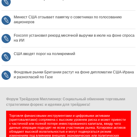
Минюст США отзывает памятку о советниках по голосованию
акционеров
Foxconn установил рекорд месячной выручки в июле на фоне спроса
на ИИ
США вводят порог на поликремний
Фондовые рынки Британии растут на фоне дипломатии США‑Ирана
и разногласий по Газе
Форум Трейдеров Миллионер: Социальный обменник торговыми
стратегиями форекс и идеями для трейдинга!
Торговля финансовыми инструментами и цифровыми активами
(криптовалютами) сопряжена с высоким уровнем риска и может привести
к частичной или полной потере инвестированного капитала, ввиду чего
данные операции подходят не всем участникам рынка. Котировки активов
обладают высокой волатильностью и могут подвергаться резким
изменениям под влиянием внешних экономических или политических