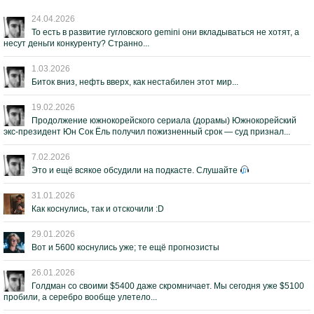
24.04.2026
То есть в развитие гугловского gemini они вкладываться не хотят, а
несут деньги конкуренту? Странно...
1.03.2026
Биток вниз, нефть вверх, как нестабилен этот мир...
19.02.2026
Продолжение южнокорейского сериала (дорамы) Южнокорейский
экс-президент Юн Сок Ёль получил пожизненный срок — суд признал...
7.02.2026
Это и ещё всякое обсудили на подкасте. Слушайте
31.01.2026
Как коснулись, так и отскочили :D
29.01.2026
Вот и 5600 коснулись уже; те ещё прогнозисты
26.01.2026
Голдман со своими $5400 даже скромничает. Мы сегодня уже $5100
пробили, а серебро вообще улетело...