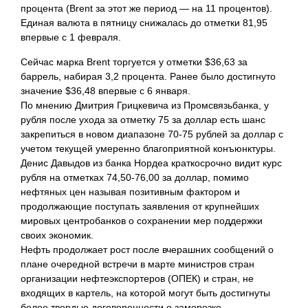
процента (Brent за этот же период — на 11 процентов).
Единая валюта в пятницу снижалась до отметки 81,95
впервые с 1 февраля.
Сейчас марка Brent торгуется у отметки $36,63 за
баррель, набирая 3,2 процента. Ранее было достигнуто
значение $36,48 впервые с 6 января.
По мнению Дмитрия Грицкевича из Промсвязьбанка, у
рубля после ухода за отметку 75 за доллар есть шанс
закрепиться в новом диапазоне 70-75 рублей за доллар с
учетом текущей умеренно благоприятной конъюнктуры.
Денис Давыдов из банка Нордеа краткосрочно видит курс
рубля на отметках 74,50-76,00 за доллар, помимо
нефтяных цен называя позитивным фактором и
продолжающие поступать заявления от крупнейших
мировых центробанков о сохранении мер поддержки
своих экономик.
Нефть продолжает рост после вчерашних сообщений о
плане очередной встречи в марте министров стран
организации нефтеэкспортеров (ОПЕК) и стран, не
входящих в картель, на которой могут быть достигнуты
более твердые договоренности о заморозке