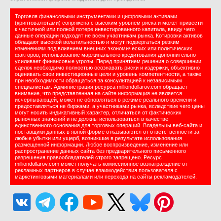
Торговля финансовыми инструментами и цифровыми активами
(криптовалютами) сопряжена с высоким уровнем риска и может привести
к частичной или полной потере инвестированного капитала, ввиду чего
данные операции подходят не всем участникам рынка. Котировки активов
обладают высокой волатильностью и могут подвергаться резким
изменениям под влиянием внешних экономических или политических
факторов; использование маржинального кредитования дополнительно
усиливает финансовые угрозы. Перед принятием решения о совершении
сделок необходимо полностью осознавать риски и издержки, объективно
оценивать свои инвестиционные цели и уровень компетентности, а также
при необходимости обращаться за консультацией к независимым
специалистам. Администрация ресурса milliondollarov.com обращает
внимание, что представленная на сайте информация не является
исчерпывающей, может не обновляться в режиме реального времени и
предоставляться не биржами, а участниками рынка, вследствие чего цены
могут носить индикативный характер, отличаться от фактических
рыночных значений и не должны использоваться в качестве
единственного основания для торговых операций. Владельцы веб-сайта и
поставщики данных в явной форме отказываются от ответственности за
любые убытки или ущерб, возникшие в результате использования
размещенной информации. Любое воспроизведение, изменение или
распространение данных сайта без предварительного письменного
разрешения правообладателей строго запрещено. Ресурс
milliondollarov.com может получать комиссионное вознаграждение от
рекламных партнеров в случае взаимодействия пользователя с
маркетинговыми материалами или перехода на сайты рекламодателей.