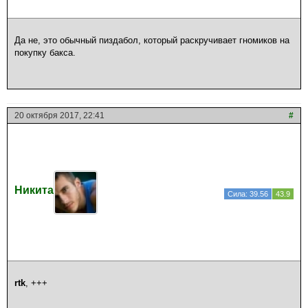
Да не, это обычный пиздабол, который раскручивает гномиков на
покупку бакса.
20 октября 2017, 22:41
#
Никита
Сила: 39.56
43.9
rtk
, +++