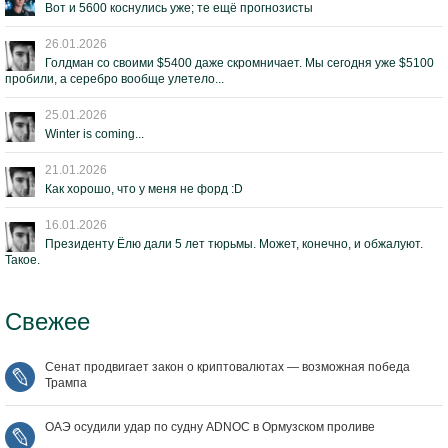
Вот и 5600 коснулись уже; те ещё прогнозисты
26.01.2026
Голдман со своими $5400 даже скромничает. Мы сегодня уже $5100
пробили, а серебро вообще улетело...
25.01.2026
Winter is coming...
21.01.2026
Как хорошо, что у меня не форд :D
16.01.2026
Президенту Ёлю дали 5 лет тюрьмы. Может, конечно, и обжалуют.
Такое.
Свежее
Сенат продвигает закон о криптовалютах — возможная победа
Трампа
ОАЭ осудили удар по судну ADNOC в Ормузском проливе