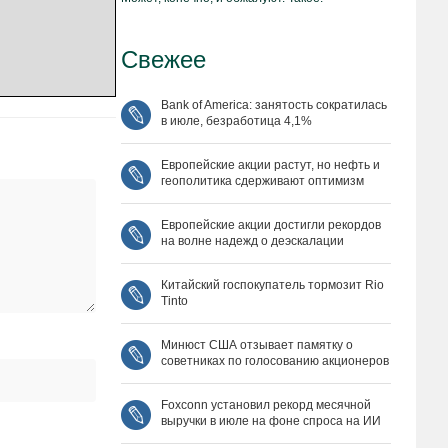
Свежее
Bank of America: занятость сократилась
в июле, безработица 4,1%
Европейские акции растут, но нефть и
геополитика сдерживают оптимизм
Европейские акции достигли рекордов
на волне надежд о деэскалации
Китайский госпокупатель тормозит Rio
Tinto
Минюст США отзывает памятку о
советниках по голосованию акционеров
Foxconn установил рекорд месячной
выручки в июле на фоне спроса на ИИ