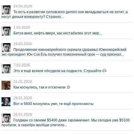
24.04.2026
То есть в развитие гугловского gemini они вкладываться не хотят, а
несут деньги конкуренту? Странно...
1.03.2026
Биток вниз, нефть вверх, как нестабилен этот мир...
19.02.2026
Продолжение южнокорейского сериала (дорамы) Южнокорейский
экс-президент Юн Сок Ёль получил пожизненный срок — суд признал...
7.02.2026
Это и ещё всякое обсудили на подкасте. Слушайте
31.01.2026
Как коснулись, так и отскочили :D
29.01.2026
Вот и 5600 коснулись уже; те ещё прогнозисты
26.01.2026
Голдман со своими $5400 даже скромничает. Мы сегодня уже $5100
пробили, а серебро вообще улетело...