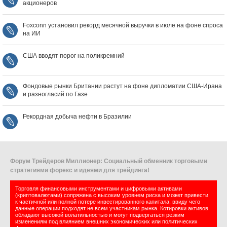
акционеров
Foxconn установил рекорд месячной выручки в июле на фоне спроса
на ИИ
США вводят порог на поликремний
Фондовые рынки Британии растут на фоне дипломатии США‑Ирана
и разногласий по Газе
Рекордная добыча нефти в Бразилии
Форум Трейдеров Миллионер: Социальный обменник торговыми
стратегиями форекс и идеями для трейдинга!
Торговля финансовыми инструментами и цифровыми активами
(криптовалютами) сопряжена с высоким уровнем риска и может привести
к частичной или полной потере инвестированного капитала, ввиду чего
данные операции подходят не всем участникам рынка. Котировки активов
обладают высокой волатильностью и могут подвергаться резким
изменениям под влиянием внешних экономических или политических