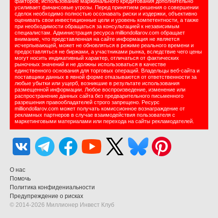
факторов; использование маржинального кредитования дополнительно
усиливает финансовые угрозы. Перед принятием решения о совершении
сделок необходимо полностью осознавать риски и издержки, объективно
оценивать свои инвестиционные цели и уровень компетентности, а также
при необходимости обращаться за консультацией к независимым
специалистам. Администрация ресурса milliondollarov.com обращает
внимание, что представленная на сайте информация не является
исчерпывающей, может не обновляться в режиме реального времени и
предоставляться не биржами, а участниками рынка, вследствие чего цены
могут носить индикативный характер, отличаться от фактических
рыночных значений и не должны использоваться в качестве
единственного основания для торговых операций. Владельцы веб-сайта и
поставщики данных в явной форме отказываются от ответственности за
любые убытки или ущерб, возникшие в результате использования
размещенной информации. Любое воспроизведение, изменение или
распространение данных сайта без предварительного письменного
разрешения правообладателей строго запрещено. Ресурс
milliondollarov.com может получать комиссионное вознаграждение от
рекламных партнеров в случае взаимодействия пользователя с
маркетинговыми материалами или перехода на сайты рекламодателей.
О нас
Помочь
Политика конфидениальности
Предупреждение о рисках
© 2014-2026 Миллионер Инвест Клуб