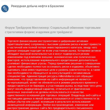
Рекордная добыча нефти в Бразилии
Форум Трейдеров Миллионер: Социальный обменник торговыми
стратегиями форекс и идеями для трейдинга!
Торговля финансовыми инструментами и цифровыми активами
(криптовалютами) сопряжена с высоким уровнем риска и может привести
к частичной или полной потере инвестированного капитала, ввиду чего
данные операции подходят не всем участникам рынка. Котировки активов
обладают высокой волатильностью и могут подвергаться резким
изменениям под влиянием внешних экономических или политических
факторов; использование маржинального кредитования дополнительно
усиливает финансовые угрозы. Перед принятием решения о совершении
сделок необходимо полностью осознавать риски и издержки, объективно
оценивать свои инвестиционные цели и уровень компетентности, а также
при необходимости обращаться за консультацией к независимым
специалистам. Администрация ресурса milliondollarov.com обращает
внимание, что представленная на сайте информация не является
исчерпывающей, может не обновляться в режиме реального времени и
предоставляться не биржами, а участниками рынка, вследствие чего цены
могут носить индикативный характер, отличаться от фактических
рыночных значений и не должны использоваться в качестве
единственного основания для торговых операций. Владельцы веб-сайта и
поставщики данных в явной форме отказываются от ответственности за
любые убытки или ущерб, возникшие в результате использования
размещенной информации. Любое воспроизведение, изменение или
распространение данных сайта без предварительного письменного