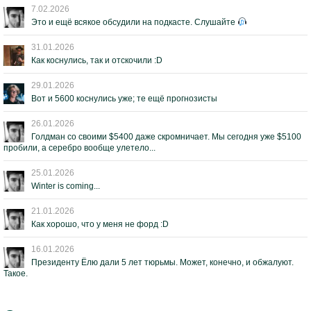
7.02.2026
Это и ещё всякое обсудили на подкасте. Слушайте
31.01.2026
Как коснулись, так и отскочили :D
29.01.2026
Вот и 5600 коснулись уже; те ещё прогнозисты
26.01.2026
Голдман со своими $5400 даже скромничает. Мы сегодня уже $5100
пробили, а серебро вообще улетело...
25.01.2026
Winter is coming...
21.01.2026
Как хорошо, что у меня не форд :D
16.01.2026
Президенту Ёлю дали 5 лет тюрьмы. Может, конечно, и обжалуют.
Такое.