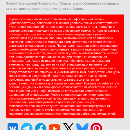
Форум Трейдеров Миллионер: Социальный обменник торговыми
стратегиями форекс и идеями для трейдинга!
Торговля финансовыми инструментами и цифровыми активами
(криптовалютами) сопряжена с высоким уровнем риска и может привести
к частичной или полной потере инвестированного капитала, ввиду чего
данные операции подходят не всем участникам рынка. Котировки активов
обладают высокой волатильностью и могут подвергаться резким
изменениям под влиянием внешних экономических или политических
факторов; использование маржинального кредитования дополнительно
усиливает финансовые угрозы. Перед принятием решения о совершении
сделок необходимо полностью осознавать риски и издержки, объективно
оценивать свои инвестиционные цели и уровень компетентности, а также
при необходимости обращаться за консультацией к независимым
специалистам. Администрация ресурса milliondollarov.com обращает
внимание, что представленная на сайте информация не является
исчерпывающей, может не обновляться в режиме реального времени и
предоставляться не биржами, а участниками рынка, вследствие чего цены
могут носить индикативный характер, отличаться от фактических
рыночных значений и не должны использоваться в качестве
единственного основания для торговых операций. Владельцы веб-сайта и
поставщики данных в явной форме отказываются от ответственности за
любые убытки или ущерб, возникшие в результате использования
размещенной информации. Любое воспроизведение, изменение или
распространение данных сайта без предварительного письменного
разрешения правообладателей строго запрещено. Ресурс
milliondollarov.com может получать комиссионное вознаграждение от
рекламных партнеров в случае взаимодействия пользователя с
маркетинговыми материалами или перехода на сайты рекламодателей.