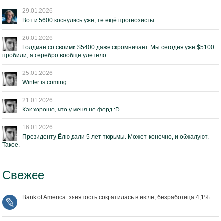
29.01.2026
Вот и 5600 коснулись уже; те ещё прогнозисты
26.01.2026
Голдман со своими $5400 даже скромничает. Мы сегодня уже $5100
пробили, а серебро вообще улетело...
25.01.2026
Winter is coming...
21.01.2026
Как хорошо, что у меня не форд :D
16.01.2026
Президенту Ёлю дали 5 лет тюрьмы. Может, конечно, и обжалуют.
Такое.
Свежее
Bank of America: занятость сократилась в июле, безработица 4,1%