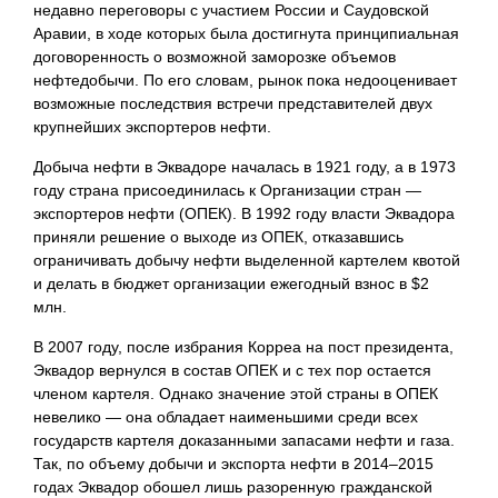
недавно переговоры с участием России и Саудовской
Аравии, в ходе которых была достигнута принципиальная
договоренность о возможной заморозке объемов
нефтедобычи. По его словам, рынок пока недооценивает
возможные последствия встречи представителей двух
крупнейших экспортеров нефти.
Добыча нефти в Эквадоре началась в 1921 году, а в 1973
году страна присоединилась к Организации стран —
экспортеров нефти (ОПЕК). В 1992 году власти Эквадора
приняли решение о выходе из ОПЕК, отказавшись
ограничивать добычу нефти выделенной картелем квотой
и делать в бюджет организации ежегодный взнос в $2
млн.
В 2007 году, после избрания Корреа на пост президента,
Эквадор вернулся в состав ОПЕК и с тех пор остается
членом картеля. Однако значение этой страны в ОПЕК
невелико — она обладает наименьшими среди всех
государств картеля доказанными запасами нефти и газа.
Так, по объему добычи и экспорта нефти в 2014–2015
годах Эквадор обошел лишь разоренную гражданской