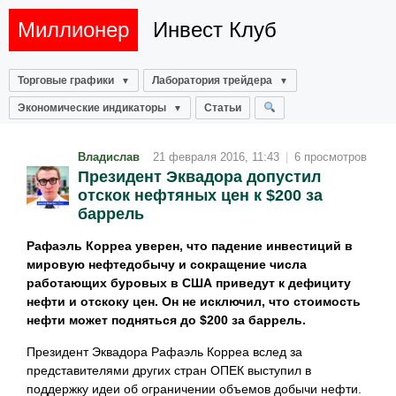
Миллионер
Инвест Клуб
Торговые графики
Лаборатория трейдера
Экономические индикаторы
Статьи
Владислав
21 февраля 2016, 11:43
|
6 просмотров
Президент Эквадора допустил
отскок нефтяных цен к $200 за
баррель
Рафаэль Корреа уверен, что падение инвестиций в
мировую нефтедобычу и сокращение числа
работающих буровых в США приведут к дефициту
нефти и отскоку цен. Он не исключил, что стоимость
нефти может подняться до $200 за баррель.
​Президент Эквадора Рафаэль Корреа вслед за
представителями других стран ОПЕК выступил в
поддержку идеи об ограничении объемов добычи нефти.