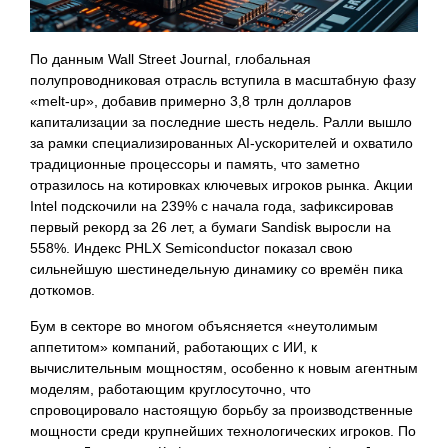
По данным Wall Street Journal, глобальная
полупроводниковая отрасль вступила в масштабную фазу
«melt-up», добавив примерно 3,8 трлн долларов
капитализации за последние шесть недель. Ралли вышло
за рамки специализированных AI-ускорителей и охватило
традиционные процессоры и память, что заметно
отразилось на котировках ключевых игроков рынка. Акции
Intel подскочили на 239% с начала года, зафиксировав
первый рекорд за 26 лет, а бумаги Sandisk выросли на
558%. Индекс PHLX Semiconductor показал свою
сильнейшую шестинедельную динамику со времён пика
доткомов.
Бум в секторе во многом объясняется «неутолимым
аппетитом» компаний, работающих с ИИ, к
вычислительным мощностям, особенно к новым агентным
моделям, работающим круглосуточно, что
спровоцировало настоящую борьбу за производственные
мощности среди крупнейших технологических игроков. По