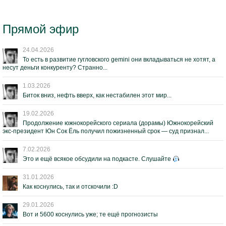
Прямой эфир
24.04.2026
То есть в развитие гугловского gemini они вкладываться не хотят, а
несут деньги конкуренту? Странно...
1.03.2026
Биток вниз, нефть вверх, как нестабилен этот мир...
19.02.2026
Продолжение южнокорейского сериала (дорамы) Южнокорейский
экс-президент Юн Сок Ёль получил пожизненный срок — суд признал...
7.02.2026
Это и ещё всякое обсудили на подкасте. Слушайте
31.01.2026
Как коснулись, так и отскочили :D
29.01.2026
Вот и 5600 коснулись уже; те ещё прогнозисты