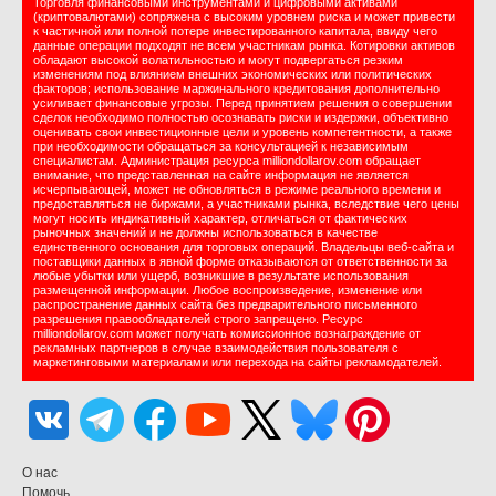
Торговля финансовыми инструментами и цифровыми активами
(криптовалютами) сопряжена с высоким уровнем риска и может привести
к частичной или полной потере инвестированного капитала, ввиду чего
данные операции подходят не всем участникам рынка. Котировки активов
обладают высокой волатильностью и могут подвергаться резким
изменениям под влиянием внешних экономических или политических
факторов; использование маржинального кредитования дополнительно
усиливает финансовые угрозы. Перед принятием решения о совершении
сделок необходимо полностью осознавать риски и издержки, объективно
оценивать свои инвестиционные цели и уровень компетентности, а также
при необходимости обращаться за консультацией к независимым
специалистам. Администрация ресурса milliondollarov.com обращает
внимание, что представленная на сайте информация не является
исчерпывающей, может не обновляться в режиме реального времени и
предоставляться не биржами, а участниками рынка, вследствие чего цены
могут носить индикативный характер, отличаться от фактических
рыночных значений и не должны использоваться в качестве
единственного основания для торговых операций. Владельцы веб-сайта и
поставщики данных в явной форме отказываются от ответственности за
любые убытки или ущерб, возникшие в результате использования
размещенной информации. Любое воспроизведение, изменение или
распространение данных сайта без предварительного письменного
разрешения правообладателей строго запрещено. Ресурс
milliondollarov.com может получать комиссионное вознаграждение от
рекламных партнеров в случае взаимодействия пользователя с
маркетинговыми материалами или перехода на сайты рекламодателей.
О нас
Помочь