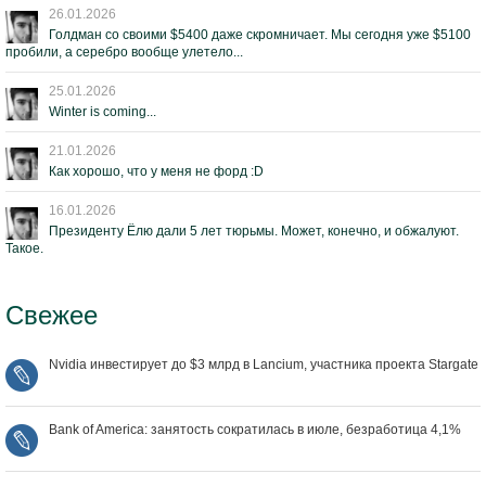
26.01.2026
Голдман со своими $5400 даже скромничает. Мы сегодня уже $5100
пробили, а серебро вообще улетело...
25.01.2026
Winter is coming...
21.01.2026
Как хорошо, что у меня не форд :D
16.01.2026
Президенту Ёлю дали 5 лет тюрьмы. Может, конечно, и обжалуют.
Такое.
Свежее
Nvidia инвестирует до $3 млрд в Lancium, участника проекта Stargate
Bank of America: занятость сократилась в июле, безработица 4,1%