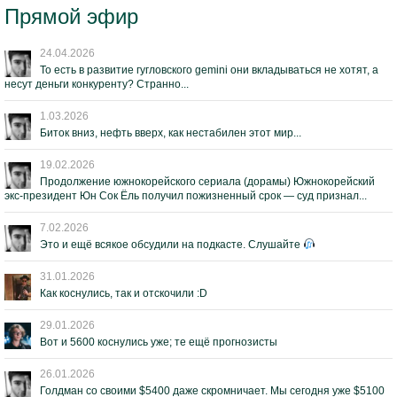
Прямой эфир
24.04.2026
То есть в развитие гугловского gemini они вкладываться не хотят, а
несут деньги конкуренту? Странно...
1.03.2026
Биток вниз, нефть вверх, как нестабилен этот мир...
19.02.2026
Продолжение южнокорейского сериала (дорамы) Южнокорейский
экс-президент Юн Сок Ёль получил пожизненный срок — суд признал...
7.02.2026
Это и ещё всякое обсудили на подкасте. Слушайте
31.01.2026
Как коснулись, так и отскочили :D
29.01.2026
Вот и 5600 коснулись уже; те ещё прогнозисты
26.01.2026
Голдман со своими $5400 даже скромничает. Мы сегодня уже $5100