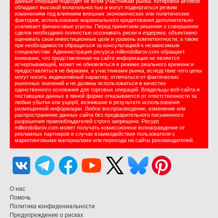
данные операции подходят не всем участникам рынка. Котировки активов
обладают высокой волатильностью и могут подвергаться резким
изменениям под влиянием внешних экономических или политических
факторов; использование маржинального кредитования дополнительно
усиливает финансовые угрозы. Перед принятием решения о совершении
сделок необходимо полностью осознавать риски и издержки, объективно
оценивать свои инвестиционные цели и уровень компетентности, а также
при необходимости обращаться за консультацией к независимым
специалистам. Администрация ресурса milliondollarov.com обращает
внимание, что представленная на сайте информация не является
исчерпывающей, может не обновляться в режиме реального времени и
предоставляться не биржами, а участниками рынка, вследствие чего цены
могут носить индикативный характер, отличаться от фактических
рыночных значений и не должны использоваться в качестве
единственного основания для торговых операций. Владельцы веб-сайта и
поставщики данных в явной форме отказываются от ответственности за
любые убытки или ущерб, возникшие в результате использования
размещенной информации. Любое воспроизведение, изменение или
распространение данных сайта без предварительного письменного
разрешения правообладателей строго запрещено. Ресурс
milliondollarov.com может получать комиссионное вознаграждение от
рекламных партнеров в случае взаимодействия пользователя с
маркетинговыми материалами или перехода на сайты рекламодателей.
О нас
Помочь
Политика конфидениальности
Предупреждение о рисках