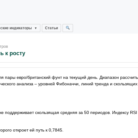
ские индикаторы
Статьи
тров
ь к росту
я пары евро/британский фунт на текущий день. Диапазон рассчиты
еского анализа – уровней Фибоначчи, линий тренда и скользящих
же поддерживает скользящая средняя за 50 периодов. Индексу RSI
рого откроет ей путь к 0,7845.