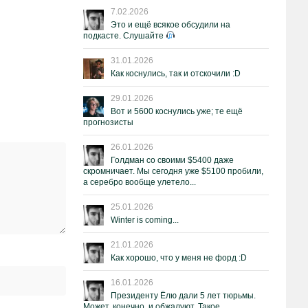
7.02.2026
Это и ещё всякое обсудили на
подкасте. Слушайте
31.01.2026
Как коснулись, так и отскочили :D
29.01.2026
Вот и 5600 коснулись уже; те ещё
прогнозисты
26.01.2026
Голдман со своими $5400 даже
скромничает. Мы сегодня уже $5100 пробили,
а серебро вообще улетело...
25.01.2026
Winter is coming...
21.01.2026
Как хорошо, что у меня не форд :D
16.01.2026
Президенту Ёлю дали 5 лет тюрьмы.
Может, конечно, и обжалуют. Такое.