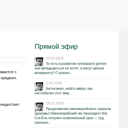
Прямой эфир
24.04.2026
То есть в развитие гугловского gemini
они вкладываться не хотят, а несут деньги
вается с
конкуренту? Странно...
 средних.
1.03.2026
Биток вниз, нефть вверх, как
нестабилен этот мир...
19.02.2026
 недостает
Продолжение южнокорейского сериала
(дорамы) Южнокорейский экс-президент Юн
Сок Ёль получил пожизненный срок — суд
признал...