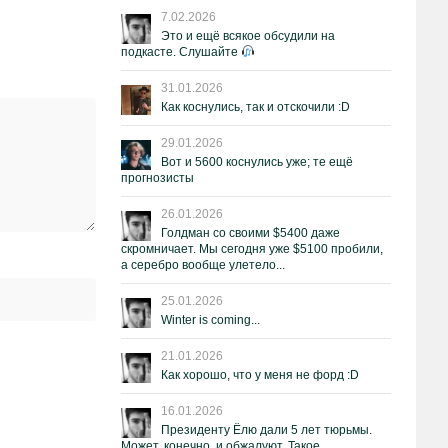
7.02.2026
Это и ещё всякое обсудили на
подкасте. Слушайте
31.01.2026
Как коснулись, так и отскочили :D
29.01.2026
Вот и 5600 коснулись уже; те ещё
прогнозисты
26.01.2026
Голдман со своими $5400 даже
скромничает. Мы сегодня уже $5100 пробили,
а серебро вообще улетело...
25.01.2026
Winter is coming...
21.01.2026
Как хорошо, что у меня не форд :D
16.01.2026
Президенту Ёлю дали 5 лет тюрьмы.
Может, конечно, и обжалуют. Такое.