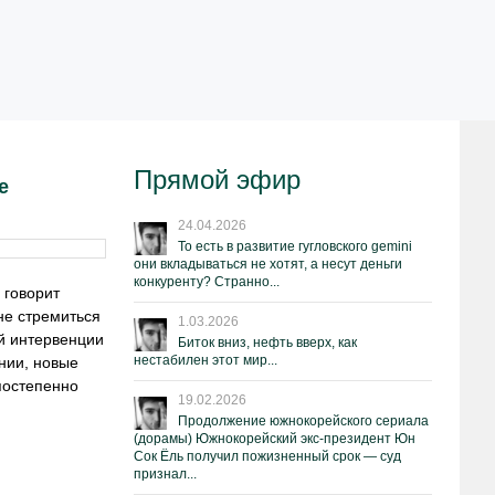
Прямой эфир
е
24.04.2026
То есть в развитие гугловского gemini
они вкладываться не хотят, а несут деньги
конкуренту? Странно...
 говорит
не стремиться
1.03.2026
й интервенции
Биток вниз, нефть вверх, как
нестабилен этот мир...
нии, новые
постепенно
19.02.2026
Продолжение южнокорейского сериала
(дорамы) Южнокорейский экс-президент Юн
Сок Ёль получил пожизненный срок — суд
признал...