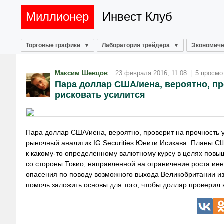
Миллионер
Инвест Клуб
Торговые графики
Лаборатория трейдера
Экономиче
Максим Шевцов
23 февраля 2016, 11:08
|
5 просмо
Пара доллар США/иена, вероятно, пр
рисковать усилится
Пара доллар США/иена, вероятно, проверит на прочность у
рыночный аналитик IG Securities Юнити Исикава. Планы СШ
к какому-то определенному валютному курсу в целях повы
со стороны Токио, направленной на ограничение роста ие
опасения по поводу возможного выхода Великобритании из
помочь заложить основы для того, чтобы доллар проверил 