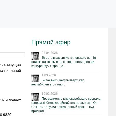
Прямой эфир
24.04.2026
То есть в развитие гугловского gemini
они вкладываться не хотят, а несут деньги
 на текущий
конкуренту? Странно...
наччи, линий
1.03.2026
Биток вниз, нефть вверх, как
нестабилен этот мир...
19.02.2026
Продолжение южнокорейского сериала
 RSI подает
(дорамы) Южнокорейский экс-президент Юн
Сок Ёль получил пожизненный срок — суд
признал...
0,9820.