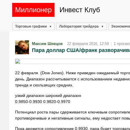
Миллионер
Инвест Клуб
Торговые графики
Лаборатория трейдера
Экономиче
Максим Шевцов
22 февраля 2016, 12:59
|
1 просмо
Пара доллар США/франк разворачив
22 февраля. (Dow Jones). Ниже приведен ожидаемый торг
день. Диапазон рассчитывается с использованием недавни
тренда и скользящих средних.
узкий диапазон широкий диапазон
0.9850-0.9930 0.9820-0.9970
Потенциал роста пары сдерживается ключевым сопротивлен
противоречивые и негативные сигналы, ему недостает пов
Пока держится сопротивление 0,9930, пара будет торговат