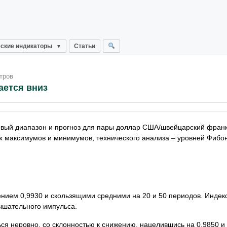
ские индикаторы
Статьи
тров
ается вниз
овый диапазон и прогноз для пары доллар США/швейцарский франк
х максимумов и минимумов, технического анализа – уровней Фибо
ием 0,9930 и скользящими средними на 20 и 50 периодов. Индекс
ышательного импульса.
ься неровно, со склонностью к снижению, нацелившись на 0,9850 и 