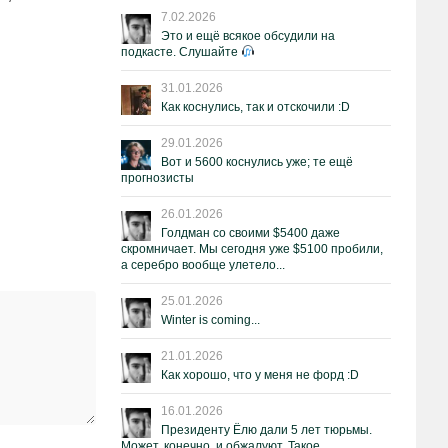
7.02.2026
Это и ещё всякое обсудили на
подкасте. Слушайте
31.01.2026
Как коснулись, так и отскочили :D
29.01.2026
Вот и 5600 коснулись уже; те ещё
прогнозисты
26.01.2026
Голдман со своими $5400 даже
скромничает. Мы сегодня уже $5100 пробили,
а серебро вообще улетело...
25.01.2026
Winter is coming...
21.01.2026
Как хорошо, что у меня не форд :D
16.01.2026
Президенту Ёлю дали 5 лет тюрьмы.
Может, конечно, и обжалуют. Такое.