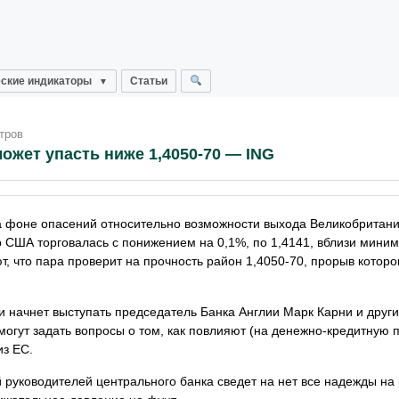
ские индикаторы
Статьи
тров
жет упасть ниже 1,4050-70 — ING
а фоне опасений относительно возможности выхода Великобритани
 США торговалась с понижением на 0,1%, по 1,4141, вблизи мини
, что пара проверит на прочность район 1,4050-70, прорыв которо
и начнет выступать председатель Банка Англии Марк Карни и друг
могут задать вопросы о том, как повлияют (на денежно-кредитную 
из ЕС.
 руководителей центрального банка сведет на нет все надежды на 