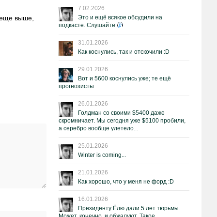
7.02.2026
 еще выше,
Это и ещё всякое обсудили на
подкасте. Слушайте
31.01.2026
Как коснулись, так и отскочили :D
29.01.2026
Вот и 5600 коснулись уже; те ещё
прогнозисты
26.01.2026
Голдман со своими $5400 даже
скромничает. Мы сегодня уже $5100 пробили,
а серебро вообще улетело...
25.01.2026
Winter is coming...
21.01.2026
Как хорошо, что у меня не форд :D
16.01.2026
Президенту Ёлю дали 5 лет тюрьмы.
Может, конечно, и обжалуют. Такое.