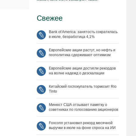
Свежее
Bank of America: занятость сократилась
в июле, безработица 4,1%
Европейские акции растут, но нефть и
геополитика сдерживают оптимизм
Европейские акции достигли рекордов
на волне надежд о деэскалации
Китайский госпокупатель тормозит Rio
Tinto
Минюст США отзывает памятку о
советниках по голосованию акционеров
Foxconn установил рекорд месячной
выручки в июле на фоне спроса на ИИ