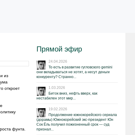
Прямой эфир
24.04.2026
То есть в развитие гугловского gemini
они вкладываться не хотят, а несут деньги
и из
конкуренту? Странно...
мума
1.03.2026
го откроет
Биток вниз, нефть вверх, как
нестабилен этот мир...
ие
19.02.2026
политику
Продолжение южнокорейского сериала
(дорамы) Южнокорейский экс-президент Юн
Сок Ёль получил пожизненный срок — суд
роста фунта.
признал...