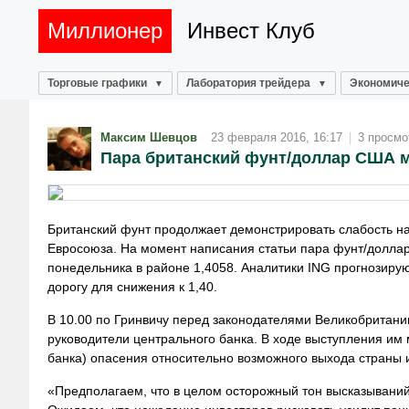
Миллионер
Инвест Клуб
Торговые графики
Лаборатория трейдера
Экономиче
Максим Шевцов
23 февраля 2016, 16:17
|
3 просмо
Пара британский фунт/доллар США мо
Британский фунт продолжает демонстрировать слабость н
Евросоюза. На момент написания статьи пара фунт/доллар
понедельника в районе 1,4058. Аналитики ING прогнозируют
дорогу для снижения к 1,40.
В 10.00 по Гринвичу перед законодателями Великобритани
руководители центрального банка. В ходе выступления им 
банка) опасения относительно возможного выхода страны 
«Предполагаем, что в целом осторожный тон высказываний