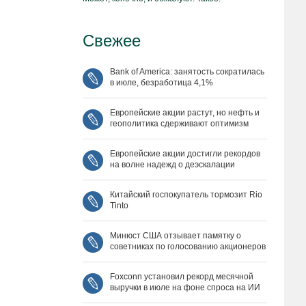
Свежее
Bank of America: занятость сократилась
в июле, безработица 4,1%
Европейские акции растут, но нефть и
геополитика сдерживают оптимизм
Европейские акции достигли рекордов
на волне надежд о деэскалации
Китайский госпокупатель тормозит Rio
Tinto
Минюст США отзывает памятку о
советниках по голосованию акционеров
Foxconn установил рекорд месячной
выручки в июле на фоне спроса на ИИ