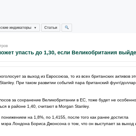
ские индикаторы
Статьи
тров
жет упасть до 1,30, если Великобритания выйде
олосует за выход из Евросоюза, то из всех британских активов э
 Stanley. При таком развитии событий пара британский фунт/долла
осов за сохранение Великобритании в ЕС, тоже будет не особенно
ся в районе 1,40, считают в Morgan Stanley.
понижением на 1,8%, по 1,4155, после того как ранее достигла
 мэра Лондона Бориса Джонсона о том, что он выступает за выход