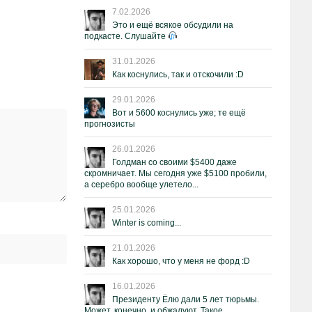
7.02.2026
Это и ещё всякое обсудили на
подкасте. Слушайте
31.01.2026
Как коснулись, так и отскочили :D
29.01.2026
Вот и 5600 коснулись уже; те ещё
прогнозисты
26.01.2026
Голдман со своими $5400 даже
скромничает. Мы сегодня уже $5100 пробили,
а серебро вообще улетело...
25.01.2026
Winter is coming...
21.01.2026
Как хорошо, что у меня не форд :D
16.01.2026
Президенту Ёлю дали 5 лет тюрьмы.
Может, конечно, и обжалуют. Такое.