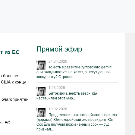
Прямой эфир
т из ЕС
24.04.2026
То есть в развитие гугловского gemini
они вкладываться не хотят, а несут деньги
то больше
конкуренту? Странно...
р США к концу
1.03.2026
Биток вниз, нефть вверх, как
нестабилен этот мир...
 благоприятен
19.02.2026
Продолжение южнокорейского сериала
(дорамы) Южнокорейский экс-президент Юн
 из
ЕС.
Сок Ёль получил пожизненный срок — суд
признал...