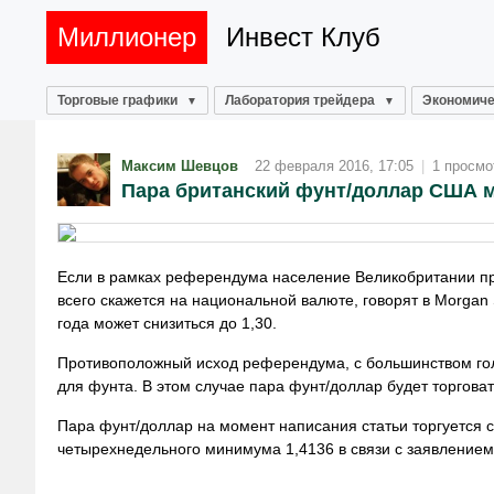
Миллионер
Инвест Клуб
Торговые графики
Лаборатория трейдера
Экономиче
Максим Шевцов
22 февраля 2016, 17:05
|
1 просмо
Пара британский фунт/доллар США мо
Если в рамках референдума население Великобритании прог
всего скажется на национальной валюте, говорят в Morgan
года может снизиться до 1,30.
Противоположный исход референдума, с большинством гол
для фунта. В этом случае пара фунт/доллар будет торговать
Пара фунт/доллар на момент написания статьи торгуется с 
четырехнедельного минимума 1,4136 в связи с заявлением