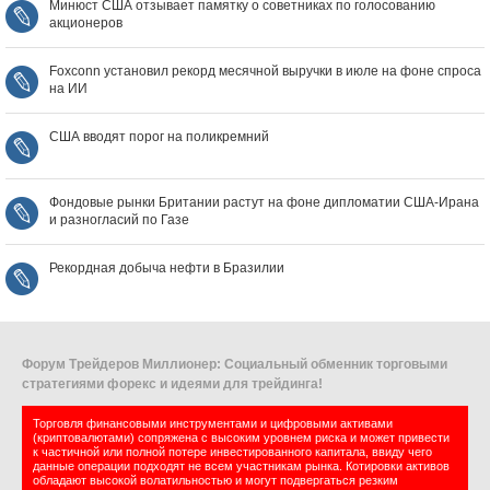
Минюст США отзывает памятку о советниках по голосованию
акционеров
Foxconn установил рекорд месячной выручки в июле на фоне спроса
на ИИ
США вводят порог на поликремний
Фондовые рынки Британии растут на фоне дипломатии США‑Ирана
и разногласий по Газе
Рекордная добыча нефти в Бразилии
Форум Трейдеров Миллионер: Социальный обменник торговыми
стратегиями форекс и идеями для трейдинга!
Торговля финансовыми инструментами и цифровыми активами
(криптовалютами) сопряжена с высоким уровнем риска и может привести
к частичной или полной потере инвестированного капитала, ввиду чего
данные операции подходят не всем участникам рынка. Котировки активов
обладают высокой волатильностью и могут подвергаться резким