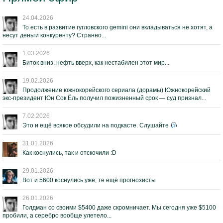
24.04.2026
То есть в развитие гугловского gemini они вкладываться не хотят, а
несут деньги конкуренту? Странно...
1.03.2026
Биток вниз, нефть вверх, как нестабилен этот мир...
19.02.2026
Продолжение южнокорейского сериала (дорамы) Южнокорейский
экс-президент Юн Сок Ёль получил пожизненный срок — суд признал...
7.02.2026
Это и ещё всякое обсудили на подкасте. Слушайте
31.01.2026
Как коснулись, так и отскочили :D
29.01.2026
Вот и 5600 коснулись уже; те ещё прогнозисты
26.01.2026
Голдман со своими $5400 даже скромничает. Мы сегодня уже $5100
пробили, а серебро вообще улетело...