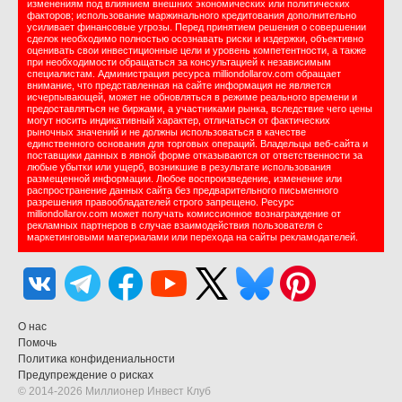
изменениям под влиянием внешних экономических или политических
факторов; использование маржинального кредитования дополнительно
усиливает финансовые угрозы. Перед принятием решения о совершении
сделок необходимо полностью осознавать риски и издержки, объективно
оценивать свои инвестиционные цели и уровень компетентности, а также
при необходимости обращаться за консультацией к независимым
специалистам. Администрация ресурса milliondollarov.com обращает
внимание, что представленная на сайте информация не является
исчерпывающей, может не обновляться в режиме реального времени и
предоставляться не биржами, а участниками рынка, вследствие чего цены
могут носить индикативный характер, отличаться от фактических
рыночных значений и не должны использоваться в качестве
единственного основания для торговых операций. Владельцы веб-сайта и
поставщики данных в явной форме отказываются от ответственности за
любые убытки или ущерб, возникшие в результате использования
размещенной информации. Любое воспроизведение, изменение или
распространение данных сайта без предварительного письменного
разрешения правообладателей строго запрещено. Ресурс
milliondollarov.com может получать комиссионное вознаграждение от
рекламных партнеров в случае взаимодействия пользователя с
маркетинговыми материалами или перехода на сайты рекламодателей.
О нас
Помочь
Политика конфидениальности
Предупреждение о рисках
© 2014-2026 Миллионер Инвест Клуб