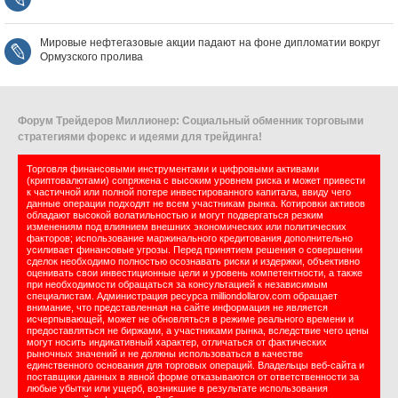
Мировые нефтегазовые акции падают на фоне дипломатии вокруг
Ормузского пролива
Форум Трейдеров Миллионер: Социальный обменник торговыми
стратегиями форекс и идеями для трейдинга!
Торговля финансовыми инструментами и цифровыми активами
(криптовалютами) сопряжена с высоким уровнем риска и может привести
к частичной или полной потере инвестированного капитала, ввиду чего
данные операции подходят не всем участникам рынка. Котировки активов
обладают высокой волатильностью и могут подвергаться резким
изменениям под влиянием внешних экономических или политических
факторов; использование маржинального кредитования дополнительно
усиливает финансовые угрозы. Перед принятием решения о совершении
сделок необходимо полностью осознавать риски и издержки, объективно
оценивать свои инвестиционные цели и уровень компетентности, а также
при необходимости обращаться за консультацией к независимым
специалистам. Администрация ресурса milliondollarov.com обращает
внимание, что представленная на сайте информация не является
исчерпывающей, может не обновляться в режиме реального времени и
предоставляться не биржами, а участниками рынка, вследствие чего цены
могут носить индикативный характер, отличаться от фактических
рыночных значений и не должны использоваться в качестве
единственного основания для торговых операций. Владельцы веб-сайта и
поставщики данных в явной форме отказываются от ответственности за
любые убытки или ущерб, возникшие в результате использования