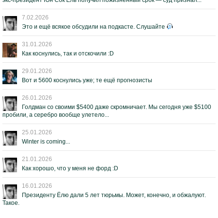
экс-президент Юн Сок Ёль получил пожизненный срок — суд признал...
7.02.2026
Это и ещё всякое обсудили на подкасте. Слушайте
31.01.2026
Как коснулись, так и отскочили :D
29.01.2026
Вот и 5600 коснулись уже; те ещё прогнозисты
26.01.2026
Голдман со своими $5400 даже скромничает. Мы сегодня уже $5100
пробили, а серебро вообще улетело...
25.01.2026
Winter is coming...
21.01.2026
Как хорошо, что у меня не форд :D
16.01.2026
Президенту Ёлю дали 5 лет тюрьмы. Может, конечно, и обжалуют.
Такое.