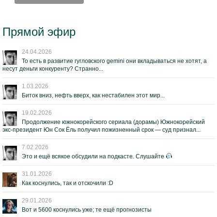
Прямой эфир
24.04.2026
То есть в развитие гугловского gemini они вкладываться не хотят, а
несут деньги конкуренту? Странно...
1.03.2026
Биток вниз, нефть вверх, как нестабилен этот мир...
19.02.2026
Продолжение южнокорейского сериала (дорамы) Южнокорейский
экс-президент Юн Сок Ёль получил пожизненный срок — суд признал...
7.02.2026
Это и ещё всякое обсудили на подкасте. Слушайте
31.01.2026
Как коснулись, так и отскочили :D
29.01.2026
Вот и 5600 коснулись уже; те ещё прогнозисты