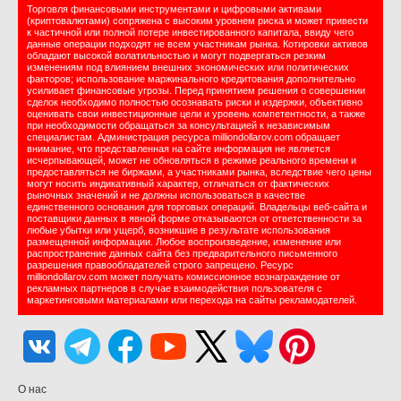
Торговля финансовыми инструментами и цифровыми активами
(криптовалютами) сопряжена с высоким уровнем риска и может привести
к частичной или полной потере инвестированного капитала, ввиду чего
данные операции подходят не всем участникам рынка. Котировки активов
обладают высокой волатильностью и могут подвергаться резким
изменениям под влиянием внешних экономических или политических
факторов; использование маржинального кредитования дополнительно
усиливает финансовые угрозы. Перед принятием решения о совершении
сделок необходимо полностью осознавать риски и издержки, объективно
оценивать свои инвестиционные цели и уровень компетентности, а также
при необходимости обращаться за консультацией к независимым
специалистам. Администрация ресурса milliondollarov.com обращает
внимание, что представленная на сайте информация не является
исчерпывающей, может не обновляться в режиме реального времени и
предоставляться не биржами, а участниками рынка, вследствие чего цены
могут носить индикативный характер, отличаться от фактических
рыночных значений и не должны использоваться в качестве
единственного основания для торговых операций. Владельцы веб-сайта и
поставщики данных в явной форме отказываются от ответственности за
любые убытки или ущерб, возникшие в результате использования
размещенной информации. Любое воспроизведение, изменение или
распространение данных сайта без предварительного письменного
разрешения правообладателей строго запрещено. Ресурс
milliondollarov.com может получать комиссионное вознаграждение от
рекламных партнеров в случае взаимодействия пользователя с
маркетинговыми материалами или перехода на сайты рекламодателей.
О нас