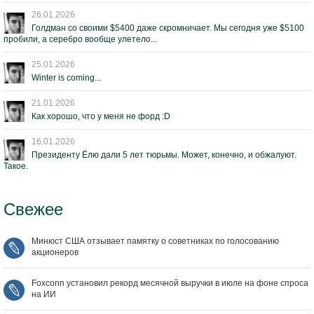
26.01.2026
Голдман со своими $5400 даже скромничает. Мы сегодня уже $5100
пробили, а серебро вообще улетело...
25.01.2026
Winter is coming...
21.01.2026
Как хорошо, что у меня не форд :D
16.01.2026
Президенту Ёлю дали 5 лет тюрьмы. Может, конечно, и обжалуют.
Такое.
Свежее
Минюст США отзывает памятку о советниках по голосованию
акционеров
Foxconn установил рекорд месячной выручки в июле на фоне спроса
на ИИ