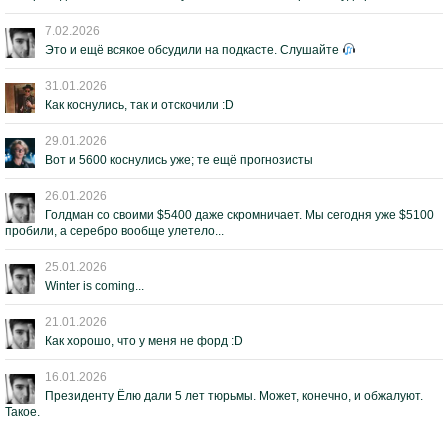
7.02.2026
Это и ещё всякое обсудили на подкасте. Слушайте
31.01.2026
Как коснулись, так и отскочили :D
29.01.2026
Вот и 5600 коснулись уже; те ещё прогнозисты
26.01.2026
Голдман со своими $5400 даже скромничает. Мы сегодня уже $5100
пробили, а серебро вообще улетело...
25.01.2026
Winter is coming...
21.01.2026
Как хорошо, что у меня не форд :D
16.01.2026
Президенту Ёлю дали 5 лет тюрьмы. Может, конечно, и обжалуют.
Такое.