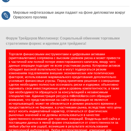
Мировые нефтегазовые акции падают на фоне дипломатии вокруг
Ормузского пролива
Форум Трейдеров Миллионер: Социальный обменник торговыми
стратегиями форекс и идеями для трейдинга!
Торговля финансовыми инструментами и цифровыми активами
(криптовалютами) сопряжена с высоким уровнем риска и может привести
к частичной или полной потере инвестированного капитала, ввиду чего
данные операции подходят не всем участникам рынка. Котировки активов
обладают высокой волатильностью и могут подвергаться резким
изменениям под влиянием внешних экономических или политических
факторов; использование маржинального кредитования дополнительно
усиливает финансовые угрозы. Перед принятием решения о совершении
сделок необходимо полностью осознавать риски и издержки, объективно
оценивать свои инвестиционные цели и уровень компетентности, а также
при необходимости обращаться за консультацией к независимым
специалистам. Администрация ресурса milliondollarov.com обращает
внимание, что представленная на сайте информация не является
исчерпывающей, может не обновляться в режиме реального времени и
предоставляться не биржами, а участниками рынка, вследствие чего цены
могут носить индикативный характер, отличаться от фактических
рыночных значений и не должны использоваться в качестве
единственного основания для торговых операций. Владельцы веб-сайта и
поставщики данных в явной форме отказываются от ответственности за
любые убытки или ущерб, возникшие в результате использования
размещенной информации. Любое воспроизведение, изменение или